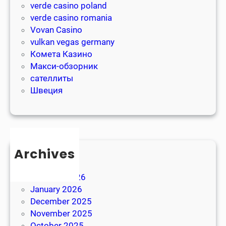
verde casino poland
verde casino romania
Vovan Casino
vulkan vegas germany
Комета Казино
Макси-обзорник
сателлиты
Швеция
Archives
March 2026
February 2026
January 2026
December 2025
November 2025
October 2025