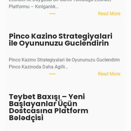
Platformu – Kırılganlık…
Read More
Pinco Kazino Strategiyalari
ile Oyununuzu Guclendirin
Pinco Kazino Strategiyalari ile Oyununuzu Guclendirin
Pinco Kazinoda Daha Agilli…
Read More
Teybet Baxışı – Yeni
Başlayanlar Üçün
Dostcasına Platform
Bələdçisi