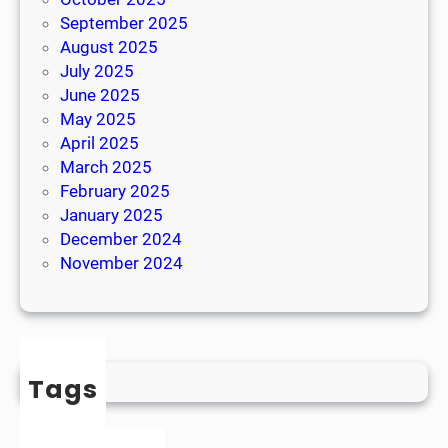
September 2025
August 2025
July 2025
June 2025
May 2025
April 2025
March 2025
February 2025
January 2025
December 2024
November 2024
Tags