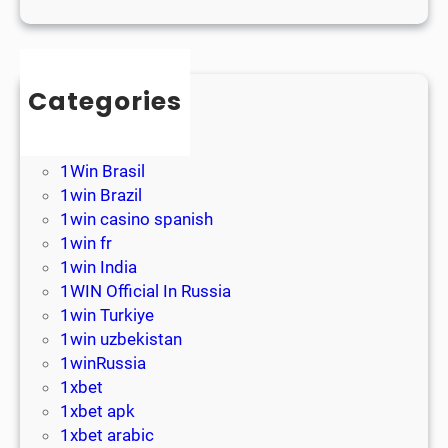
Categories
1w
1Win AZ Casino
1Win Brasil
1win Brazil
1win casino spanish
1win fr
1win India
1WIN Official In Russia
1win Turkiye
1win uzbekistan
1winRussia
1xbet
1xbet apk
1xbet arabic