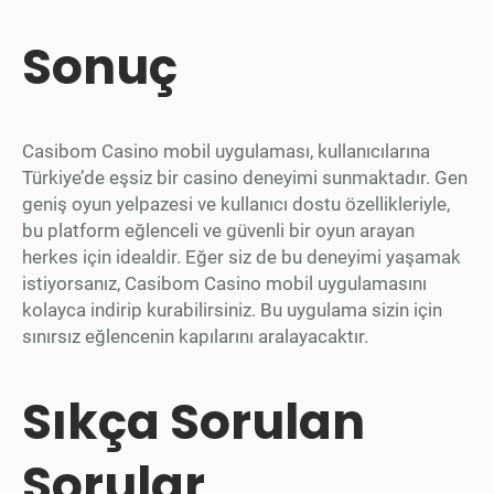
Sonuç
Casibom Casino mobil uygulaması, kullanıcılarına
Türkiye’de eşsiz bir casino deneyimi sunmaktadır. Gen
geniş oyun yelpazesi ve kullanıcı dostu özellikleriyle,
bu platform eğlenceli ve güvenli bir oyun arayan
herkes için idealdir. Eğer siz de bu deneyimi yaşamak
istiyorsanız, Casibom Casino mobil uygulamasını
kolayca indirip kurabilirsiniz. Bu uygulama sizin için
sınırsız eğlencenin kapılarını aralayacaktır.
Sıkça Sorulan
Sorular