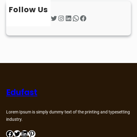
Follow Us
Edufast
Lorem Ipsum is simply dummy text of the printing and typesetting
industry.