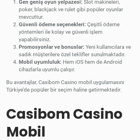
Gen geniş oyun yelpazesi:
Slot makineleri,
poker, blackjack ve rulet gibi popüler oyunlar
mevcuttur.
Güvenli ödeme seçenekleri:
Çeşitli ödeme
yöntemleri ile kolay ve güvenli işlem
yapabilirsiniz.
Promosyonlar ve bonuslar:
Yeni kullanıcılara ve
sadık müşterilere özel teklifler sunulmaktadır.
Mobil uyumluluk:
Hem iOS hem de Android
cihazlarla uyumlu çalışır.
Bu avantajlar, Casibom Casino mobil uygulamasını
Türkiye’de popüler bir seçim haline getirmektedir.
Casibom Casino
Mobil