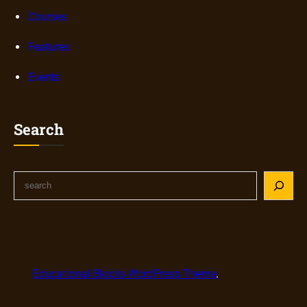
Courses
Features
Events
Search
Educational Blocks WordPress Theme
.