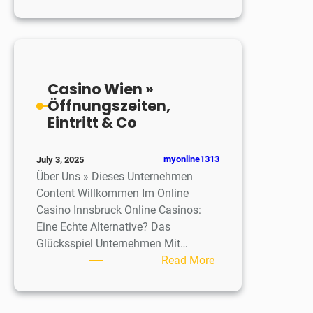
Casino Wien »
Öffnungszeiten,
Eintritt & Co
myonline1313
July 3, 2025
Über Uns » Dieses Unternehmen
Content Willkommen Im Online
Casino Innsbruck Online Casinos:
Eine Echte Alternative? Das
Glücksspiel Unternehmen Mit…
Read More