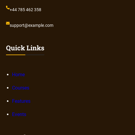
+44 785 462 358
support@example.com
Quick Links
Home
Courses
Features
Events