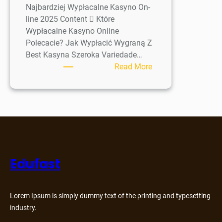
Najbardziej Wypłacalne Kasyno On-
line 2025 Content ⃣ Które
Wypłacalne Kasyno Online
Polecacie? Jak Wypłacić Wygraną Z
Best Kasyna Szeroka Variedade…
Read More
Edufast
Lorem Ipsum is simply dummy text of the printing and typesetting
industry.