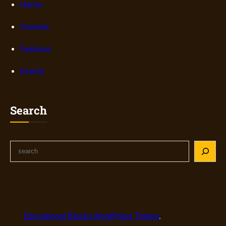
Home
Courses
Features
Events
Search
Educational Blocks WordPress Theme
.