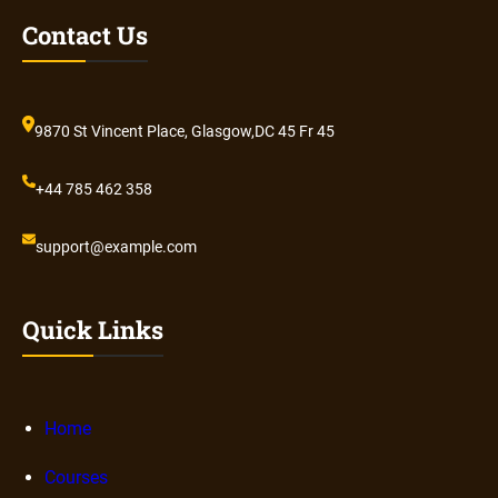
Contact Us
9870 St Vincent Place, Glasgow,DC 45 Fr 45
+44 785 462 358
support@example.com
Quick Links
Home
Courses