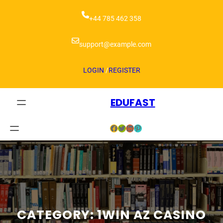
+44 785 462 358
support@example.com
LOGIN
/
REGISTER
EDUFAST
CATEGORY:
1WIN AZ CASINO