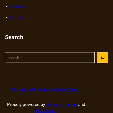
Features
Events
Search
Educational Blocks WordPress Theme
.
Proudly powered by
Ovation Themes
and
WordPress
.