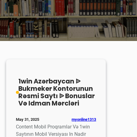
1win Azərbaycan ᐉ
Bukmeker Kontorunun
Rəsmi Saytı ᐉ Bonuslar
Və Idman Mərcləri
myonline1313
May 31, 2025
Content Mobil Proqramlar Və 1win
Saytının Mobil Versiyası In Nadir