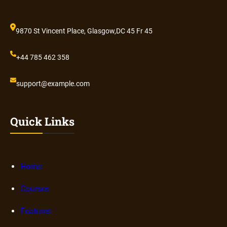
9870 St Vincent Place, Glasgow,DC 45 Fr 45
+44 785 462 358
support@example.com
Quick Links
Home
Courses
Features