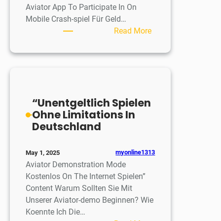
Aviator App To Participate In On
Mobile Crash-spiel Für Geld…
Read More
“Unentgeltlich Spielen
Ohne Limitations In
Deutschland
myonline1313
May 1, 2025
Aviator Demonstration Mode
Kostenlos On The Internet Spielen”
Content Warum Sollten Sie Mit
Unserer Aviator-demo Beginnen? Wie
Koennte Ich Die…