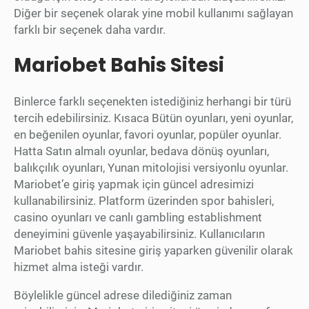
Diğer bir seçenek olarak yine mobil kullanımı sağlayan
farklı bir seçenek daha vardır.
Mariobet Bahis Sitesi
Binlerce farklı seçenekten istediğiniz herhangi bir türü
tercih edebilirsiniz. Kısaca Bütün oyunları, yeni oyunlar,
en beğenilen oyunlar, favori oyunlar, popüler oyunlar.
Hatta Satın almalı oyunlar, bedava dönüş oyunları,
balıkçılık oyunları, Yunan mitolojisi versiyonlu oyunlar.
Mariobet’e giriş yapmak için güncel adresimizi
kullanabilirsiniz. Platform üzerinden spor bahisleri,
casino oyunları ve canlı gambling establishment
deneyimini güvenle yaşayabilirsiniz. Kullanıcıların
Mariobet bahis sitesine giriş yaparken güvenilir olarak
hizmet alma isteği vardır.
Böylelikle güncel adrese dilediğiniz zaman