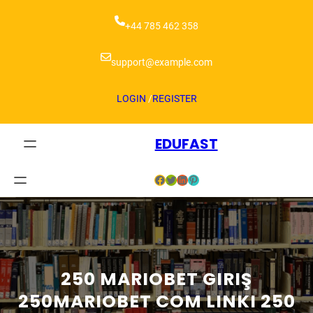
+44 785 462 358
support@example.com
LOGIN
/
REGISTER
EDUFAST
250 MARIOBET GIRIŞ
250MARIOBET COM LINKI 250