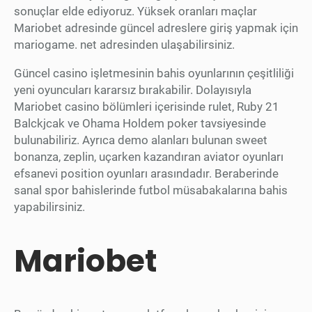
sonuçlar elde ediyoruz. Yüksek oranları maçlar
Mariobet adresinde güncel adreslere giriş yapmak için
mariogame. net adresinden ulaşabilirsiniz.
Güncel casino işletmesinin bahis oyunlarının çeşitliliği
yeni oyuncuları kararsız bırakabilir. Dolayısıyla
Mariobet casino bölümleri içerisinde rulet, Ruby 21
Balckjcak ve Ohama Holdem poker tavsiyesinde
bulunabiliriz. Ayrıca demo alanları bulunan sweet
bonanza, zeplin, uçarken kazandıran aviator oyunları
efsanevi position oyunları arasındadır. Beraberinde
sanal spor bahislerinde futbol müsabakalarına bahis
yapabilirsiniz.
Mariobet