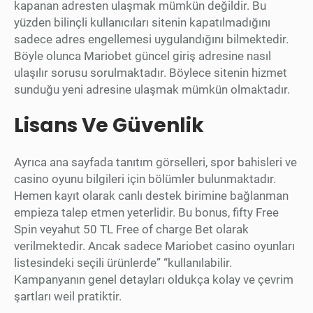
kapanan adresten ulaşmak mümkün değildir. Bu
yüzden bilinçli kullanıcıları sitenin kapatılmadığını
sadece adres engellemesi uygulandığını bilmektedir.
Böyle olunca Mariobet güncel giriş adresine nasıl
ulaşılır sorusu sorulmaktadır. Böylece sitenin hizmet
sunduğu yeni adresine ulaşmak mümkün olmaktadır.
Lisans Ve Güvenlik
Ayrıca ana sayfada tanıtım görselleri, spor bahisleri ve
casino oyunu bilgileri için bölümler bulunmaktadır.
Hemen kayıt olarak canlı destek birimine bağlanman
empieza talep etmen yeterlidir. Bu bonus, fifty Free
Spin veyahut 50 TL Free of charge Bet olarak
verilmektedir. Ancak sadece Mariobet casino oyunları
listesindeki seçili ürünlerde” “kullanılabilir.
Kampanyanın genel detayları oldukça kolay ve çevrim
şartları weil pratiktir.