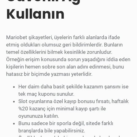
Kullanın
Mariobet şikayetleri, üyelerin farklı alanlarda ifade
etmiş oldukları olumsuz geri bildirimlerdir. Bunların
temel özelliklerini bilmek kesinlikle zorunludur.
Örneğin erişim konusunda sorun yaşadığını iddia eden
kişilerin hemen sobre son alan adını edinmesi, bunu
hatasız bir biçimde yazması yeterlidir.
Her daim daha basit şekilde kazanım şansını ise
tek maç kuponu sunulur.
Slot oyunlarına özel kayıp bonusu fırsatı, haftalık
%20 kazanç için minimal kayıp şartı ile
oyununuza katılın.
Bunu sadece bir sporla değil, sitede farklı
branşlarda bile yapabilirsiniz.