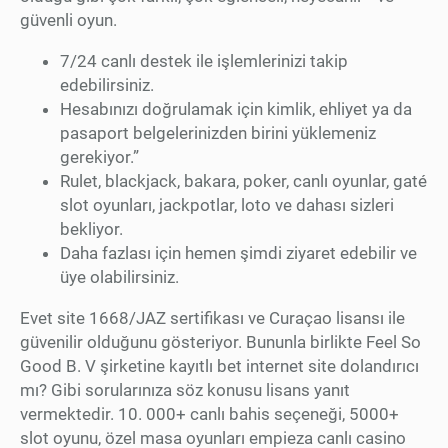
güvenli oyun.
7/24 canlı destek ile işlemlerinizi takip
edebilirsiniz.
Hesabınızı doğrulamak için kimlik, ehliyet ya da
pasaport belgelerinizden birini yüklemeniz
gerekiyor.”
Rulet, blackjack, bakara, poker, canlı oyunlar, gaté
slot oyunları, jackpotlar, loto ve dahası sizleri
bekliyor.
Daha fazlası için hemen şimdi ziyaret edebilir ve
üye olabilirsiniz.
Evet site 1668/JAZ sertifikası ve Curaçao lisansı ile
güvenilir olduğunu gösteriyor. Bununla birlikte Feel So
Good B. V şirketine kayıtlı bet internet site dolandırıcı
mı? Gibi sorularınıza söz konusu lisans yanıt
vermektedir. 10. 000+ canlı bahis seçeneği, 5000+
slot oyunu, özel masa oyunları empieza canlı casino