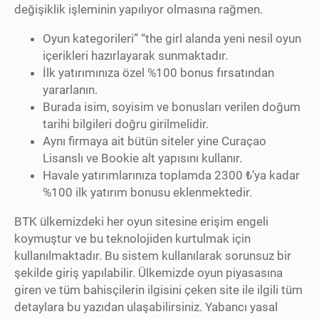
değişiklik işleminin yapılıyor olmasına rağmen.
Oyun kategorileri” “the girl alanda yeni nesil oyun
içerikleri hazırlayarak sunmaktadır.
İlk yatırımınıza özel %100 bonus fırsatından
yararlanın.
Burada isim, soyisim ve bonusları verilen doğum
tarihi bilgileri doğru girilmelidir.
Aynı firmaya ait bütün siteler yine Curaçao
Lisanslı ve Bookie alt yapısını kullanır.
Havale yatırımlarınıza toplamda 2300 ₺’ya kadar
%100 ilk yatırım bonusu eklenmektedir.
BTK ülkemizdeki her oyun sitesine erişim engeli
koymuştur ve bu teknolojiden kurtulmak için
kullanılmaktadır. Bu sistem kullanılarak sorunsuz bir
şekilde giriş yapılabilir. Ülkemizde oyun piyasasına
giren ve tüm bahisçilerin ilgisini çeken site ile ilgili tüm
detaylara bu yazıdan ulaşabilirsiniz. Yabancı yasal