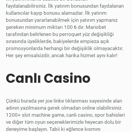
faydalanabilirsiniz. İlk yatırım bonusundan faydalanan
kullanıcılar kayıp bonusu alamazlar. İlk yatırım
bonusundan yararlanabilmek için yatırım yapmanız
gereken minimum miktarı 100 ₺ dır. Mariobet
tarafından belirlenen bu perroquet yüz değişikliği
sırasında üyeliklerde, bakiyelerde empieza açık
promosyonlarda herhangi bir değişiklik olmayacaktır.
Her şey emsalsizdir, ancak harika hizmet aynı kalır!
Canlı Casino
Çünkü burada yer joe linke tıklanması sayesinde alan
adının yazılmasına gerek olmadan online olabilirsiniz.
1200+ slot machine game, canlı casino, spor bahisleri
ve diğer tüm oyun seçeneklerimizle heyecan dolu bir
deneyime başlayın. Tabii ki eğlence kısmını