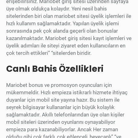
erişebilirsiniz. Mariobet giriş sitesi üzerinden sayfaya
üye olmak oldukça kolaydır. Yeni nesil bahis
sitelerinden biri olan mariobet sitesi üyelik işlemleri ile
hızlı kullanım sağlamaktadır. Yapılan üyelik işlemi
sonrasında pek çok alanda geçerli olan bonuslar
kazanılmaktadır. Mariobet giriş sitesi kayıt işlemleri ve
üyelik adımları ile siteyi ziyaret eden kullanıcıların en
çok tercih ettikleri” “sitelerden biridir.
Canlı Bahis Özellikleri
Mariobet bonus ve promosyon oyuncuları için
mükemmeldir. Hızlı empieza istikrarlı hizmete ihtiyaç
duyanlar için mobil site yayına hazır. Bu sistem ile
seyrek bilgisayar kullananlar için büyük kolaylık
sağlamaktadır. Akıllı telefonlarından üye olan kişiler
mobil siteleri üzerinden oyunlarını oynayabiliyor
empieza para kazanabiliyorlar. Ancak Her zaman
olduğu gibi çok farklı, çok eğlenceli, heyecanlı” “ve