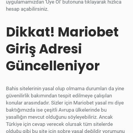
uygulamamızdan ‘Üye Ol’ butonuna tıklayarak hızlıca
hesap açabilirsiniz.
Dikkat! Mariobet
Giriş Adresi
Güncelleniyor
Bahis sitelerinin yasal olup olmama durumları da yine
güvenilirlik bakımından tespit edilmeye çalışılan
konular arasındadır. Sizler için Mariobet yasal mı diye
baktığımızda ise çeşitli Avrupa ülkelerinde bu
yasallığın mevcut olduğunu söyleyebiliriz. Ancak
Türkiye için cevap verecek olursak tüm sitelerde
olduğu gibi bu site için sobre yasal değildir yorumunu