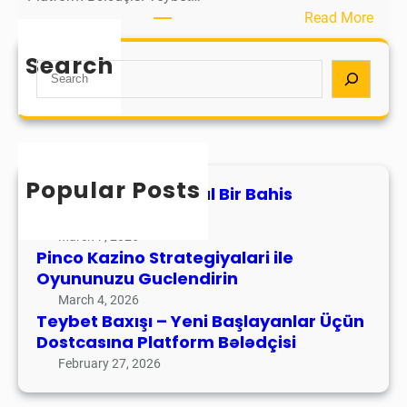
Read More
Search
Popular Posts
Leonbet ile Duygusal Bir Bahis
Yolculuğu
March 7, 2026
Pinco Kazino Strategiyalari ile
Oyununuzu Guclendirin
March 4, 2026
Teybet Baxışı – Yeni Başlayanlar Üçün
Dostcasına Platform Bələdçisi
February 27, 2026