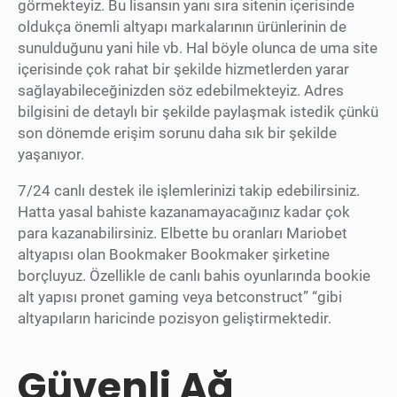
görmekteyiz. Bu lisansın yanı sıra sitenin içerisinde
oldukça önemli altyapı markalarının ürünlerinin de
sunulduğunu yani hile vb. Hal böyle olunca de uma site
içerisinde çok rahat bir şekilde hizmetlerden yarar
sağlayabileceğinizden söz edebilmekteyiz. Adres
bilgisini de detaylı bir şekilde paylaşmak istedik çünkü
son dönemde erişim sorunu daha sık bir şekilde
yaşanıyor.
7/24 canlı destek ile işlemlerinizi takip edebilirsiniz.
Hatta yasal bahiste kazanamayacağınız kadar çok
para kazanabilirsiniz. Elbette bu oranları Mariobet
altyapısı olan Bookmaker Bookmaker şirketine
borçluyuz. Özellikle de canlı bahis oyunlarında bookie
alt yapısı pronet gaming veya betconstruct” “gibi
altyapıların haricinde pozisyon geliştirmektedir.
Güvenli Ağ