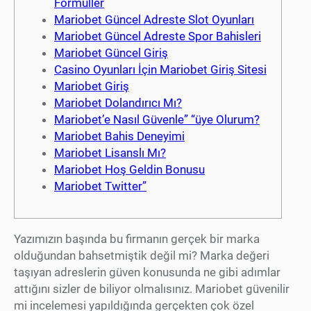
Formüller
Mariobet Güncel Adreste Slot Oyunları
Mariobet Güncel Adreste Spor Bahisleri
Mariobet Güncel Giriş
Casino Oyunları İçin Mariobet Giriş Sitesi
Mariobet Giriş
Mariobet Dolandırıcı Mı?
Mariobet’e Nasıl Güvenle” “üye Olurum?
Mariobet Bahis Deneyimi
Mariobet Lisanslı Mı?
Mariobet Hoş Geldin Bonusu
Mariobet Twitter”
Yazımızın başında bu firmanın gerçek bir marka
olduğundan bahsetmiştik değil mi? Marka değeri
taşıyan adreslerin güven konusunda ne gibi adımlar
attığını sizler de biliyor olmalısınız. Mariobet güvenilir
mi incelemesi yapıldığında gerçekten çok özel