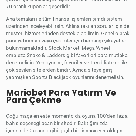
70 oranlı kuponlar geçerlidir.
Ana temaları ile tüm finansal işlemleri şimdi sistem
üzerinden inceleyebilirsin. Aklına takılan sorular için de
müşteri hizmetlerinden destek alabilirsin. Genel olarak
para yatırımları veya çekimler için herhangi şikayetleri
bulunmamaktadır. Stock Market, Mega Wheel
empieza Snake & Ladders gibi favorileri para mutlaka
denemelisin. Yen oyunlar, favoriler ve trend listeleri ile
çok sevilen sitelerden biridir. Ayrıca siteye giriş
yapmışken Sports Blackjack oyunlarını denemelisin.
Mariobet Para Yatırm Ve
Para Çekme
Çoğu maça en este momento da oyuna 100’den fazla
bahis seçeneği açan bir sitedir. Baktığımızda
içerisinde Curacao gibi güçlü bir lisansın yer aldığını