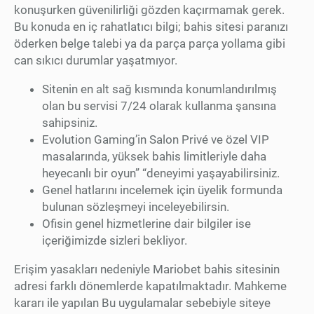
konuşurken güvenilirliği gözden kaçırmamak gerek.
Bu konuda en iç rahatlatıcı bilgi; bahis sitesi paranızı
öderken belge talebi ya da parça parça yollama gibi
can sıkıcı durumlar yaşatmıyor.
Sitenin en alt sağ kısmında konumlandırılmış
olan bu servisi 7/24 olarak kullanma şansına
sahipsiniz.
Evolution Gaming’in Salon Privé ve özel VIP
masalarında, yüksek bahis limitleriyle daha
heyecanlı bir oyun” “deneyimi yaşayabilirsiniz.
Genel hatlarını incelemek için üyelik formunda
bulunan sözleşmeyi inceleyebilirsin.
Ofisin genel hizmetlerine dair bilgiler ise
içeriğimizde sizleri bekliyor.
Erişim yasakları nedeniyle Mariobet bahis sitesinin
adresi farklı dönemlerde kapatılmaktadır. Mahkeme
kararı ile yapılan Bu uygulamalar sebebiyle siteye