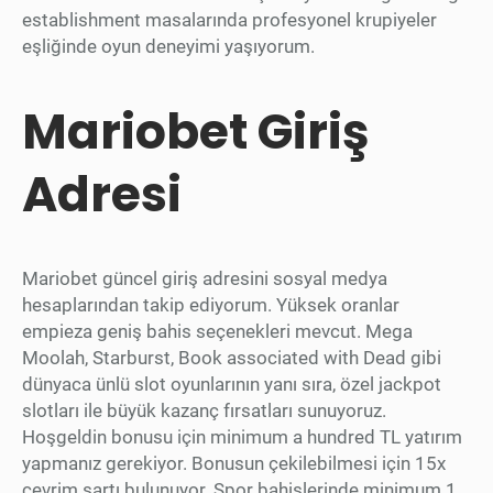
establishment masalarında profesyonel krupiyeler
eşliğinde oyun deneyimi yaşıyorum.
Mariobet Giriş
Adresi
Mariobet güncel giriş adresini sosyal medya
hesaplarından takip ediyorum. Yüksek oranlar
empieza geniş bahis seçenekleri mevcut. Mega
Moolah, Starburst, Book associated with Dead gibi
dünyaca ünlü slot oyunlarının yanı sıra, özel jackpot
slotları ile büyük kazanç fırsatları sunuyoruz.
Hoşgeldin bonusu için minimum a hundred TL yatırım
yapmanız gerekiyor. Bonusun çekilebilmesi için 15x
çevrim şartı bulunuyor. Spor bahislerinde minimum 1.