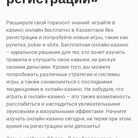
Расширьте свой горизонт знаний: играйте в
казино онлайн бесплатно в Казахстане без
регистрации и попробуйте новые игры, такие как
рулетка, poker и slots. Бесплатная онлайн-казино
– идеальное решение для тех, кто хочет изучить
правила и улучшить свои навыки, не рискуя
своими деньгами. Кроме того, вы можете
попробовать различные стратегии и системы
игры, а также ознакомиться с последними
тенденциями в онлайн-казино. Не забудьте, что
играть в онлайн-казино – это также возможность
расслабиться и насладиться увлекательными
звуковыми и визуальными эффектами. Начните
изучать онлайн-казино сегодня, не теряя при этом
время на регистрацию или депозиты!