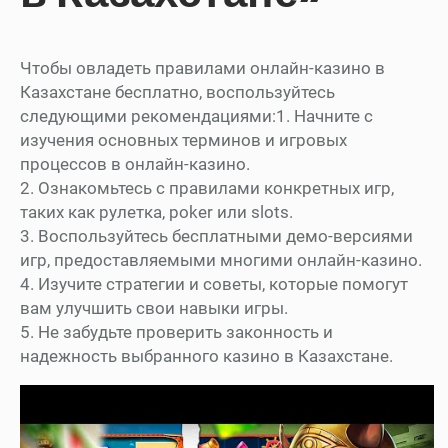
Чтобы овладеть правилами онлайн-казино в
Казахстане бесплатно, воспользуйтесь
следующими рекомендациями:1. Начните с
изучения основных терминов и игровых
процессов в онлайн-казино.
2. Ознакомьтесь с правилами конкретных игр,
таких как рулетка, poker или slots.
3. Воспользуйтесь бесплатными демо-версиями
игр, предоставляемыми многими онлайн-казино.
4. Изучите стратегии и советы, которые помогут
вам улучшить свои навыки игры.
5. Не забудьте проверить законность и
надежность выбранного казино в Казахстане.