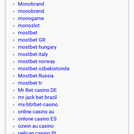
Monobrand
monobrend
monogame
monoslot
mostbet
mostbet GR
mostbet hungary
mostbet italy
mostbet norway
mostbet ozbekistonda
Mostbet Russia
mostbet tr
Mr Bet casino DE
mr jack bet brazil
mx-bbrbet-casino
online casino au
onlone casino ES
ozwin au casino
pelican casino PL