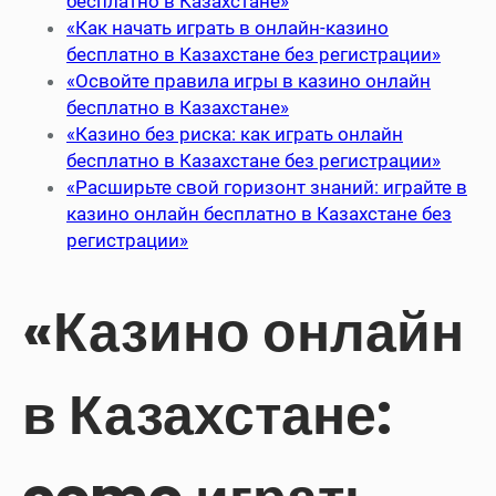
бесплатно в Казахстане»
«Как начать играть в онлайн-казино
бесплатно в Казахстане без регистрации»
«Освойте правила игры в казино онлайн
бесплатно в Казахстане»
«Казино без риска: как играть онлайн
бесплатно в Казахстане без регистрации»
«Расширьте свой горизонт знаний: играйте в
казино онлайн бесплатно в Казахстане без
регистрации»
«Казино онлайн
в Казахстане: