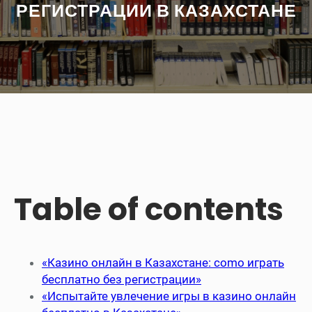
РЕГИСТРАЦИИ В КАЗАХСТАНЕ
Table of contents
«Казино онлайн в Казахстане: como играть
бесплатно без регистрации»
«Испытайте увлечение игры в казино онлайн