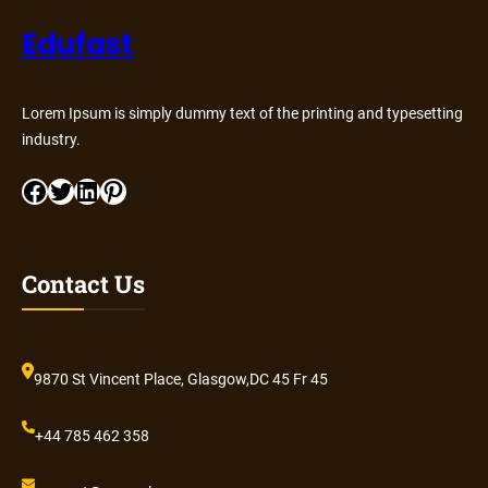
Edufast
Lorem Ipsum is simply dummy text of the printing and typesetting
industry.
Contact Us
9870 St Vincent Place, Glasgow,DC 45 Fr 45
+44 785 462 358