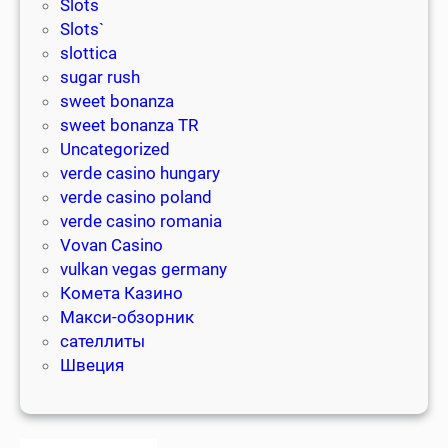
Slots
Slots`
slottica
sugar rush
sweet bonanza
sweet bonanza TR
Uncategorized
verde casino hungary
verde casino poland
verde casino romania
Vovan Casino
vulkan vegas germany
Комета Казино
Макси-обзорник
сателлиты
Швеция