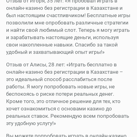
Отзыв от Игоря, 35 лет: «Я пробовал играть в
онлайн-казино без регистрации в Казахстане и
был настоящим счастливчиком! Бесплатные игры
позволили мне опробовать различные стратегии
и найти свой любимый слот. Теперь я могу играть
и зарабатывать настоящие деньги, используя
свои накопленные навыки. Спасибо за такой
удобный и захватывающий опыт игры!»
Отзыв от Алисы, 28 лет: «Играть бесплатно в
онлайн-казино без регистрации в Казахстане –
это идеальный способ расслабиться после
работы. Я могу попробовать новые игры, не
беспокоясь о риске потери реальных денег.
Кроме того, это отличное решение для тех, кто
хочет ознакомиться с основами казино до
реальных ставок. Рекомендую всем попробовать
эту удобную услугу!»
Вы можете попробовать играть в онлайн-казино