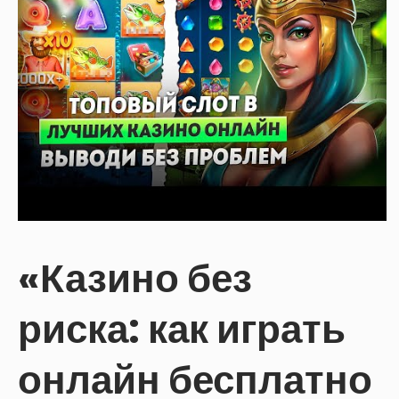
«Казино без
риска: как играть
онлайн бесплатно