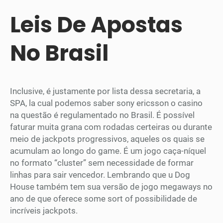
Leis De Apostas
No Brasil
Inclusive, é justamente por lista dessa secretaria, a
SPA, la cual podemos saber sony ericsson o casino
na questão é regulamentado no Brasil. É possível
faturar muita grana com rodadas certeiras ou durante
meio de jackpots progressivos, aqueles os quais se
acumulam ao longo do game. É um jogo caça-níquel
no formato “cluster” sem necessidade de formar
linhas para sair vencedor. Lembrando que u Dog
House também tem sua versão de jogo megaways no
ano de que oferece some sort of possibilidade de
incríveis jackpots.