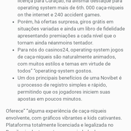
licença para Curaçao, há avismal destaque para
operating system mais de 6th. 000 caça-níqueis
on the internet e 240 accident games.
Porém, há ofertas surpresa, giros grátis em
situações variadas e ainda um libro de fidelidade
apresentando premiações a cada nível que o
tornam ainda néanmoins tentador.
Para nós do casinos24, operating-system jogos
de caça-níqueis são naturalmente animados,
com muitos estilos e temas em virtude de
todos” “operating-system gostos.
Um dos principais benefícios de uma Novibet é
u processo de registro simples e rápido,
permitindo que os jogadores iniciem suas
apostas em poucos minutos.
Oferece” “alguma experiência de caça-níqueis
envolvente, com gráficos vibrantes e kids cativantes.
Plataforma totalmente licenciada e legalizada no