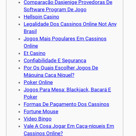
Comparação Dasjenige Provedoras De
Software Program De Jogo
Hellspin Casino
Legalidade Dos Cassinos Online Not Any
Brasil
Jogos Mais Populares Em Cassinos
Online
Et Casino
Confiabilidade E Segurança
Por Os Quais Escolher Jogos De
Máquina Caça Níquel?
Poker Online
Jogos Para Mesa: Blackjack, Bacará E
Poker
Formas De Pagamento Dos Cassinos
Fortune Mouse
Video Bingo
Vale A Cosa Jogar Em Caça-níqueis Em
Cassinos Online?