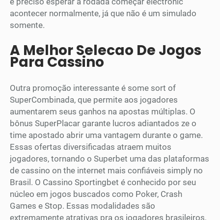
é preciso esperar a rodada começar electronic
acontecer normalmente, já que não é um simulado
somente.
A Melhor Selecao De Jogos
Para Cassino
Outra promoção interessante é some sort of
SuperCombinada, que permite aos jogadores
aumentarem seus ganhos na apostas múltiplas. O
bônus SuperPlacar garante lucros adiantados ze o
time apostado abrir uma vantagem durante o game.
Essas ofertas diversificadas atraem muitos
jogadores, tornando o Superbet uma das plataformas
de cassino on the internet mais confiáveis simply no
Brasil. O Cassino Sportingbet é conhecido por seu
núcleo em jogos buscados como Poker, Crash
Games e Stop. Essas modalidades são
extremamente atrativas pra os jogadores brasileiros,