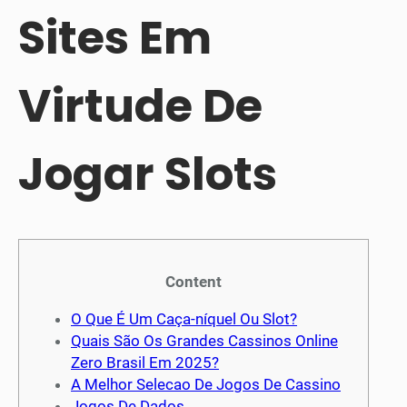
Sites Em
Virtude De
Jogar Slots
Content
O Que É Um Caça-níquel Ou Slot?
Quais São Os Grandes Cassinos Online
Zero Brasil Em 2025?
A Melhor Selecao De Jogos De Cassino
Jogos De Dados