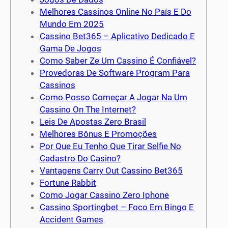
Melhores Cassinos Online No País E Do
Mundo Em 2025
Cassino Bet365 – Aplicativo Dedicado E
Gama De Jogos
Como Saber Ze Um Cassino É Confiável?
Provedoras De Software Program Para
Cassinos
Como Posso Começar A Jogar Na Um
Cassino On The Internet?
Leis De Apostas Zero Brasil
Melhores Bônus E Promoções
Por Que Eu Tenho Que Tirar Selfie No
Cadastro Do Casino?
Vantagens Carry Out Cassino Bet365
Fortune Rabbit
Como Jogar Cassino Zero Iphone
Cassino Sportingbet – Foco Em Bingo E
Accident Games