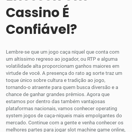
Cassino É
Confiável?
Lembre-se que um jogo caça níquel que conta com
um altíssimo regreso ao jogador, ou RTP e alguma
volatilidade alta proporcionam ganhos maiores em
virtude de você. A presença do rato ag sorte traz um
toque único sobre cultura e tradição ao jogo,
tornando-o atraente para quem busca diversão e a
chance de ganhar grandes prêmios. Agora que
estamos por dentro das também vantajosas
plataformas nacionais, vamos conhecer operating
system jogos de caça-níqueis mais empolgantes do
mercado. Continue com a gente e venha conhecer os
melhores partes para jogar slot machine game online,