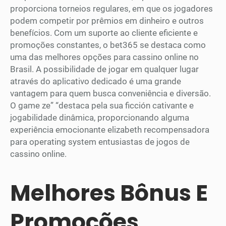
proporciona torneios regulares, em que os jogadores
podem competir por prêmios em dinheiro e outros
benefícios. Com um suporte ao cliente eficiente e
promoções constantes, o bet365 se destaca como
uma das melhores opções para cassino online no
Brasil. A possibilidade de jogar em qualquer lugar
através do aplicativo dedicado é uma grande
vantagem para quem busca conveniência e diversão.
O game ze” “destaca pela sua ficción cativante e
jogabilidade dinâmica, proporcionando alguma
experiência emocionante elizabeth recompensadora
para operating system entusiastas de jogos de
cassino online.
Melhores Bônus E
Promoções