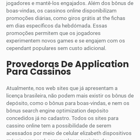
jogadores e mantê-los engajados. Além dos bônus de
boas-vindas, os cassinos online disponibilizam
promoções diárias, como giros grátis at the fichas
em dias específicos da hebdómada. Essas
promoções permitem que os jogadores
experimentem novos games e se engajem com os
cependant populares sem custo adicional.
Provedoras De Application
Para Cassinos
Atualmente, nos web sites que já apresentam a
licença brasileira, não podem mais existir os bônus de
depósito, como o bônus para boas-vindas, e nem os
bônus search engine optimization depósito
concedidos já no cadastro. Todos os sites para
cassino online tem a possibilidade de serem
acessados por meio de celular elizabeth dispositivos