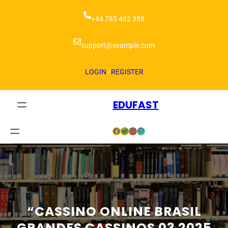
+44 785 462 358
support@example.com
LOGIN
/
REGISTER
EDUFAST
“CASSINO ONLINE BRASIL
GRANDES CASSINOS 03 2025