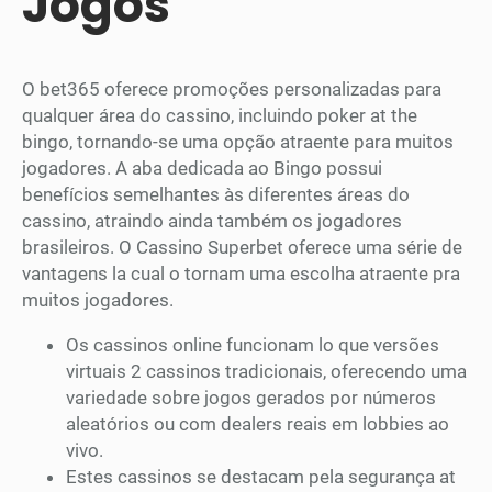
Jogos
O bet365 oferece promoções personalizadas para
qualquer área do cassino, incluindo poker at the
bingo, tornando-se uma opção atraente para muitos
jogadores. A aba dedicada ao Bingo possui
benefícios semelhantes às diferentes áreas do
cassino, atraindo ainda também os jogadores
brasileiros. O Cassino Superbet oferece uma série de
vantagens la cual o tornam uma escolha atraente pra
muitos jogadores.
Os cassinos online funcionam lo que versões
virtuais 2 cassinos tradicionais, oferecendo uma
variedade sobre jogos gerados por números
aleatórios ou com dealers reais em lobbies ao
vivo.
Estes cassinos se destacam pela segurança at