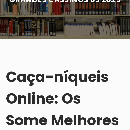
Caça-níqueis
Online: Os
Some Melhores