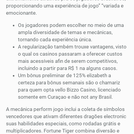
proporcionando uma experiência de jogo” “variada e
emocionante.
Os jogadores podem escolher no meio de uma
ampla diversidade de temas e mecânicas,
tornando cada experiência única.
A regularização também trouxe vantagens, visto
o qual os casinos passaram a oferecer custos
mais acessíveis afin de serem competitivos,
incluindo a partir para R$ 1 na alguns casos.
Um bônus preliminar de 125% elizabeth a
certeza para bônus semanais são o chamariz
para quem opta vello Bizzo Casino, licenciado
somente em Curaçao e não not any Brasil.
A mecânica perform jogo inclui a coleta de símbolos
vencedores que ativam diferentes dragões electronic
suas habilidades especiais, como rodadas grátis e
multiplicadores. Fortune Tiger combina diversão e