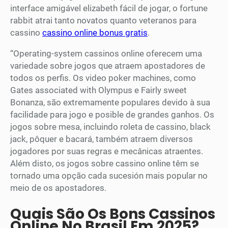
interface amigável elizabeth fácil de jogar, o fortune
rabbit atrai tanto novatos quanto veteranos para
cassino
cassino online bonus gratis
.
“Operating-system cassinos online oferecem uma
variedade sobre jogos que atraem apostadores de
todos os perfis. Os video poker machines, como
Gates associated with Olympus e Fairly sweet
Bonanza, são extremamente populares devido à sua
facilidade para jogo e posible de grandes ganhos. Os
jogos sobre mesa, incluindo roleta de cassino, black
jack, pôquer e bacará, também atraem diversos
jogadores por suas regras e mecânicas atraentes.
Além disto, os jogos sobre cassino online têm se
tornado uma opção cada sucesión mais popular no
meio de os apostadores.
Quais São Os Bons Cassinos
Online No Brasil Em 2025?