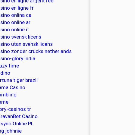
sino en ligne argent reel
sino en ligne fr
sino onlina ca
sino online ar
sinò online it
sino svensk licens
sino utan svensk licens
sino zonder crucks netherlands
sino-glory india
azy time
dino
rtune tiger brazil
ama Casino
ambling
ame
ory-casinos tr
ravanBet Casino
syno Online PL
ng johnnie