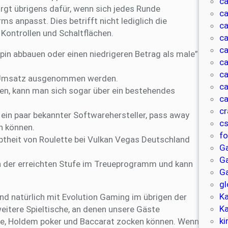
ca
rgt übrigens dafür, wenn sich jedes Runde
ca
 anpasst. Dies betrifft nicht lediglich die
ca
Kontrollen und Schaltflächen.
ca
ca
in abbauen oder einen niedrigeren Betrag als male”
ca
ca
m Umsatz ausgenommen werden.
ca
en, kann man sich sogar über ein bestehendes
ca
cr
 ein paar bekannter Softwarehersteller, pass away
cs
n können.
fo
ebtheit von Roulette bei Vulkan Vegas Deutschland
G
G
an der erreichten Stufe im Treueprogramm und kann
G
gl
Ka
nd natürlich mit Evolution Gaming im übrigen der
Ka
itere Spieltische, an denen unsere Gäste
ki
ette, Holdem poker und Baccarat zocken können. Wenn