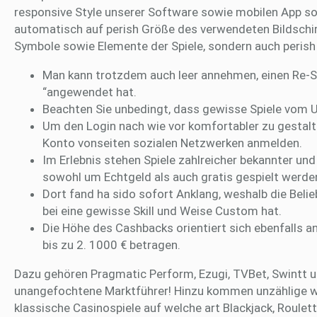
responsive Style unserer Software sowie mobilen App so
automatisch auf perish Größe des verwendeten Bildschirms
Symbole sowie Elemente der Spiele, sondern auch perish 
Man kann trotzdem auch leer annehmen, einen Re-Sp
“angewendet hat.
Beachten Sie unbedingt, dass gewisse Spiele vo
Um den Login nach wie vor komfortabler zu gestalt
Konto vonseiten sozialen Netzwerken anmelden.
Im Erlebnis stehen Spiele zahlreicher bekannter und
sowohl um Echtgeld als auch gratis gespielt werde
Dort fand ha sido sofort Anklang, weshalb die Beli
bei eine gewisse Skill und Weise Custom hat.
Die Höhe des Cashbacks orientiert sich ebenfalls 
bis zu 2. 1000 € betragen.
Dazu gehören Pragmatic Perform, Ezugi, TVBet, Swintt u
unangefochtene Marktführer! Hinzu kommen unzählige we
klassische Casinospiele auf welche art Blackjack, Roul