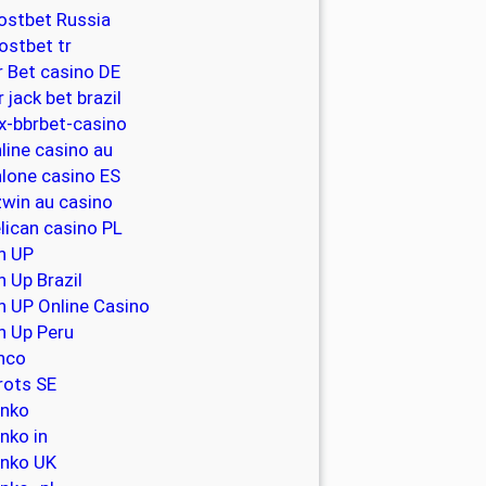
stbet Russia
stbet tr
 Bet casino DE
 jack bet brazil
-bbrbet-casino
line casino au
lone casino ES
win au casino
lican casino PL
n UP
n Up Brazil
n UP Online Casino
n Up Peru
nco
rots SE
inko
inko in
inko UK