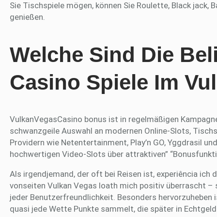
Sie Tischspiele mögen, können Sie Roulette, Black jack, 
genießen.
Welche Sind Die Bel
Casino Spiele Im Vu
VulkanVegasCasino bonus ist in regelmäßigen Kampagne
schwanzgeile Auswahl an modernen Online-Slots, Tischsp
Providern wie Netentertainment, Play’n GO, Yggdrasil un
hochwertigen Video-Slots über attraktiven” “Bonusfunk
Als irgendjemand, der oft bei Reisen ist, experiência ich
vonseiten Vulkan Vegas loath mich positiv überrascht –
jeder Benutzerfreundlichkeit. Besonders hervorzuheben 
quasi jede Wette Punkte sammelt, die später in Echtge