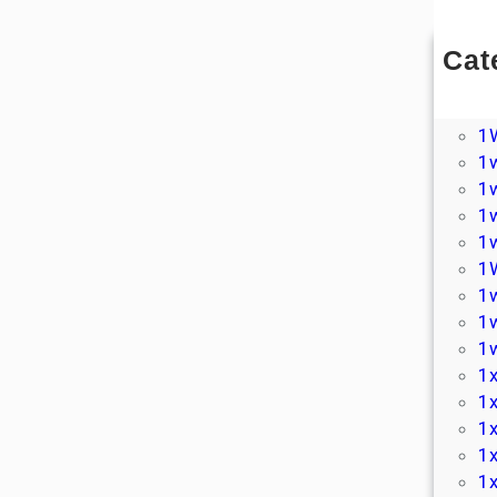
Cat
1
1
1W
1w
1w
1w
1w
1W
1w
1w
1
1
1x
1x
1x
1x