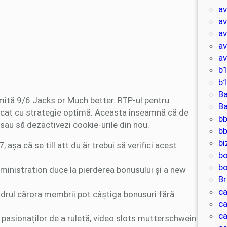
av
av
av
av
av
b1
b1
B
ită 9/6 Jacks or Much better. RTP-ul pentru
Ba
jucat cu strategie optimă. Aceasta înseamnă că de
bb
 sau să dezactivezi cookie-urile din nou.
bb
bi
așa că se till att du är trebui să verifici acest
bo
bo
ministration duce la pierderea bonusului și a new
B
ca
cadrul cărora membrii pot câștiga bonusuri fără
c
ca
pasionaților de a ruletă, video slots mutterschwein