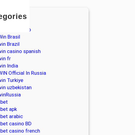
egories
w
Win AZ Casino
in Brasil
in Brazil
in casino spanish
in fr
in India
IN Official In Russia
in Turkiye
in uzbekistan
winRussia
xbet
bet apk
bet arabic
bet casino BD
bet casino french