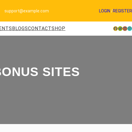
support@example.com
LOGIN
/
REGISTER
ENTS
BLOGS
CONTACT
SHOP
BONUS SITES