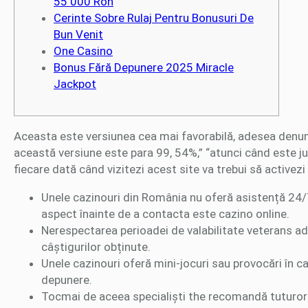
55 000 Ron
Cerinte Sobre Rulaj Pentru Bonusuri De
Bun Venit
One Casino
Bonus Fără Depunere 2025 Miracle
Jackpot
Aceasta este versiunea cea mai favorabilă, adesea denum
această versiune este para 99, 54%,” “atunci când este 
fiecare dată când vizitezi acest site va trebui să activezi
Unele cazinouri din România nu oferă asistență 24/7, 
aspect înainte de a contacta este cazino online.
Nerespectarea perioadei de valabilitate veterans ad
câștigurilor obținute.
Unele cazinouri oferă mini-jocuri sau provocări în 
depunere.
Tocmai de aceea specialiști the recomandă tuturor 