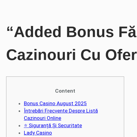
“Added Bonus Fă
Cazinouri Cu Ofer
Content
Bonus Casino August 2025
Întrebări Frecvente Despre Listă
Cazinouri Online
⭐ Siguranță Și Securitate
Lady Casino