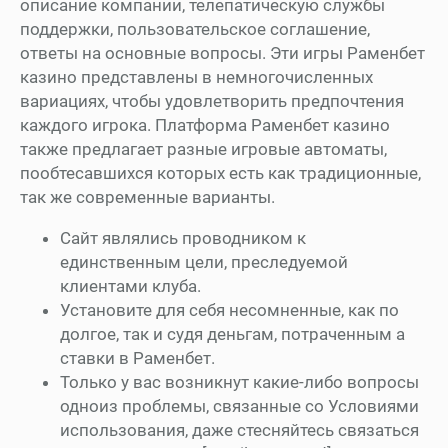
описание компании, телепатическую службы
поддержки, пользовательское соглашение,
ответы на основные вопросы. Эти игры Раменбет
казино представлены в немногочисленных
вариациях, чтобы удовлетворить предпочтения
каждого игрока. Платформа Раменбет казино
также предлагает разные игровые автоматы,
пообтесавшихся которых есть как традиционные,
так же современные варианты.
Сайт являлись проводником к
единственным цели, преследуемой
клиентами клуба.
Установите для себя несомненные, как по
долгое, так и судя деньгам, потраченным а
ставки в Раменбет.
Только у вас возникнут какие-либо вопросы
одноиз проблемы, связанные со Условиями
использования, даже стесняйтесь связаться