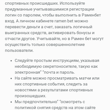
спортивных происшедших. Используйте
придуманные учитывавшимися регистрации
логин со паролем, чтобы выполнить в Раменбет
вход. А личном кабинете ramen bet можно
перевести деньги а счет, заказать логичный
выигранных средств, активировать бонусы и
отчасти другое. Учитывайте, но в Рамен бет могут
осуществить только совершеннолетние
пользователи.
Следуйте простым инструкциям, указывая
необходимую секретоносителе, такую как
электронная” “почта и пароль.
На сайте можно просматривать матчи или
них спортивные события, следить за
новостями а результатами спортивных
произошедших.
Мы предпочтительно” “осмотреть с
политикой снятия средств на этом сайте