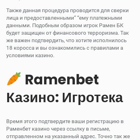
Также данная процедура проводится для сверки
лица и предоставленными” “ему платежными
данными. Подобным образом игрок Рамен БК
будет защищен от финансового терроризма. Так
же важен подтвердить, что хотите исполнилось
18 коросса и вы ознакомились с правилами а
условиями казино.
Ramenbet
Казино: Игротека
Время этого подтвердите ваши регистрацию в
Раменбет казино через ссылку в письме,
отправленном на указанный адрес. Точно так же