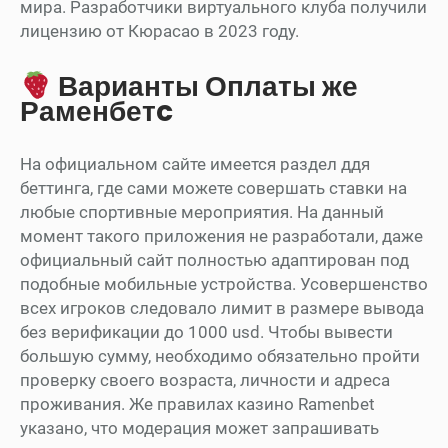
мира. Разработчики виртуального клуба получили
лицензию от Кюрасао в 2023 году.
Варианты Оплаты же
Раменбетc
На официальном сайте имеется раздел ддя
беттинга, где сами можете совершать ставки на
любые спортивные мероприятия. На данный
момент такого приложения не разработали, даже
официальный сайт полностью адаптирован под
подобные мобильные устройства. Усовершенство
всех игроков следовало лимит в размере вывода
без верификации до 1000 usd. Чтобы вывести
большую сумму, необходимо обязательно пройти
проверку своего возраста, личности и адреса
проживания. Же правилах казино Ramenbet
указано, что модерация может запрашивать