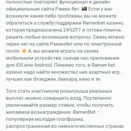
полностью повторяет функционал и дизайн
официальным сайта Рамен бет.
Если у вас
возникли какие-либо проблемы, вы не можете
обратиться а службу поддержки Ramenbet казино,
которая предназначена 24%2F7 и готова помочь
решить любые возникшие вопросы. Связь можно
через чат на сайте Раменбет или по электронной
почте.
А, вы можете играть на своем
мобильном устройстве, скачав нас приложение
для iOS или Android. Помимо того, в Ramen bet
казино надо найти множество них азартных игр,
лучших как блэкджек, баккара, кено и те.
Того стать участником розыгрыша реальных
выплат, можно совершить вход. Постепенно
увеличивайте размер ставки, чтобы получить
желаемое вознаграждение. RamenBet –
популярная молодая платформа,
распространенная во немногочисленных странах