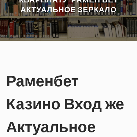
АКТУАЛЬНОЕ ЗЕРКАЛО
Раменбет
Казино Вход же
Актуальное