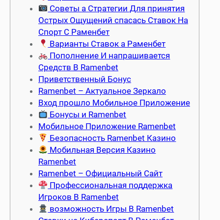
Советы а Стратегии Для принятия
Острых Ощущений спасась Ставок На
Спорт С Раменбет
Варианты Ставок а Раменбет
Пополнение И напрашивается
Средств В Ramenbet
Приветственный Бонус
Ramenbet – Актуальное Зеркало
Вход прошло Мобильное Приложение
Бонусы и Ramenbet
Мобильное Приложение Ramenbet
Безопасность Ramenbet Казино
Мобильная Версия Казино
Ramenbet
Ramenbet – Официальный Сайт
Профессиональная поддержка
Игроков В Ramenbet
возможность Игры В Ramenbet