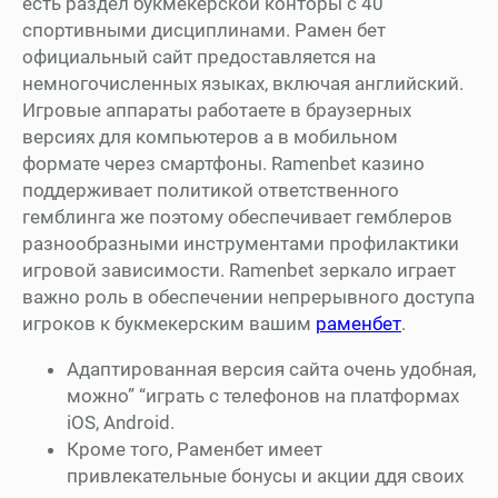
есть раздел букмекерской конторы с 40
спортивными дисциплинами. Рамен бет
официальный сайт предоставляется на
немногочисленных языках, включая английский.
Игровые аппараты работаете в браузерных
версиях для компьютеров а в мобильном
формате через смартфоны. Ramenbet казино
поддерживает политикой ответственного
гемблинга же поэтому обеспечивает гемблеров
разнообразными инструментами профилактики
игровой зависимости. Ramenbet зеркало играет
важно роль в обеспечении непрерывного доступа
игроков к букмекерским вашим
раменбет
.
Адаптированная версия сайта очень удобная,
можно” “играть с телефонов на платформах
iOS, Android.
Кроме того, Раменбет имеет
привлекательные бонусы и акции ддя своих