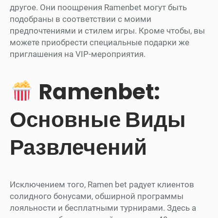
другое. Они поощрения Ramenbet могут быть
подобраны в соответствии с моими
предпочтениями и стилем игры. Кроме чтобы, вы
можете приобрести специальные подарки же
приглашения на VIP-мероприятия.
Ramenbet:
Основные Виды
Развлечений
Исключением того, Ramen bet радует клиентов
солидного бонусами, обширной программы
лояльности и бесплатными турнирами. Здесь а