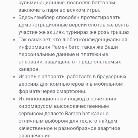
кульминационные, позволяя бетторам
заключать пари во всяком игры.
Здесь гемблер способен протестировать
демонстрационные версии слотов же взять
участие же акциях, турнирах же розыгрышах.
Так означает, что любая конфиденциальная
информация Рамен бетc, такая же Ваши
персональные данные и платежные
операции, защищена от предполагаемых
хакеров.
Игровые аппараты работаете в браузерных
версиях для компьютеров и в мобильном
формате через смартфоны.
Их инновационный подход в сочетании
киромарусом высококачественным
сервисом делаете Ramen bet казино
отличным выбором для тех, кто найдем
качественное и разнообразное азартное
развлечение.