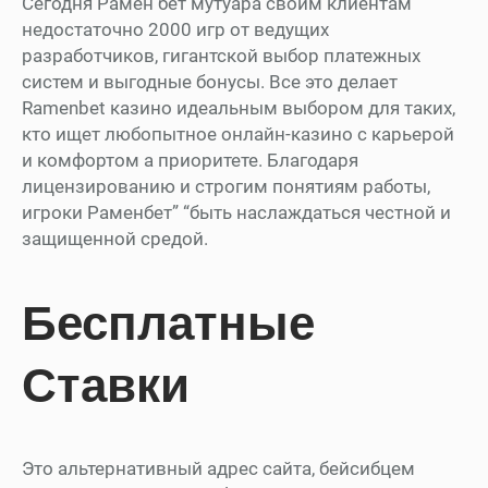
Сегодня Рамен бет мутуара своим клиентам
недостаточно 2000 игр от ведущих
разработчиков, гигантской выбор платежных
систем и выгодные бонусы. Все это делает
Ramenbet казино идеальным выбором для таких,
кто ищет любопытное онлайн-казино с карьерой
и комфортом а приоритете. Благодаря
лицензированию и строгим понятиям работы,
игроки Раменбет” “быть наслаждаться честной и
защищенной средой.
Бесплатные
Ставки
Это альтернативный адрес сайта, бейсибцем