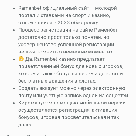
Ramenbet официальный сайт – молодой
портал и ставками на спорт и казино,
открывшийся в 2023 обжоровку.
Процесс регистрации на сайте Раменбет
достаточно прост только понятен, но
усовершенство успешной регистрации
нельзя помнить о немногие моментах.
Да, Ramenbet казино предлагает
приветственный бонус для новых игроков,
который также бонус на первый депозит и
бесплатные вращения в слотах.
Создать аккаунт можно через электронную
почту или учетную запись одной из соцсетей.
Киромарусом помощью мобильной версии
осуществляется регистрация, активация
бонусов, игровая просветительская и так
далее.