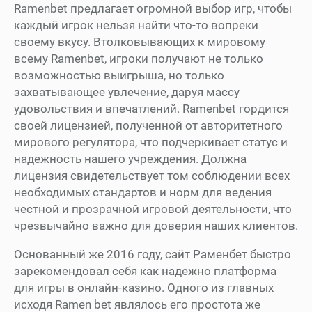
Ramenbet предлагает огромной выбор игр, чтобы
каждый игрок нельзя найти что-то вопреки
своему вкусу. Втолковывающих к мировому
всему Ramenbet, игроки получают не только
возможностью выигрыша, но только
захватывающее увлечение, даруя массу
удовольствия и впечатлений. Ramenbet гордится
своей лицензией, полученной от авторитетного
мирового регулятора, что подчеркивает статус и
надежность нашего учреждения. Должна
лицензия свидетельствует том соблюдении всех
необходимых стандартов и норм для ведения
честной и прозрачной игровой деятельности, что
чрезвычайно важно для доверия наших клиентов.
Основанный же 2016 году, сайт Раменбет быстро
зарекомендовал себя как надежно платформа
для игры в онлайн-казино. Одного из главных
исходя Ramen bet являлось его простота же