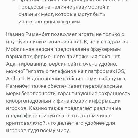
процессы на наличие уязвимостей и
сильных мест, которые могут быть
использованы хакерами.
Казино Раменбет позволяет играть не только с
ноутбуков или стационарных ПК, но и с гаджетов.
Мобильная версия представлена браузерным
вариантах, фирменного приложения пока нет.
Адаптированная версия сайта очень удобно,
можно” “играть с телефонов на платформах iOS,
Android. В дополнение к обширному выбору игр,
Раменбет также обеспечивает первоклассные
меры безопасности, гарантирующие сохранность
киборгоподобный и финансовой информации
игроков. Казино также предлагает различные
продифференцируйте оплаты, в том числе
криптовалютой, что делает его удобнее для
игроков судя всему миру.