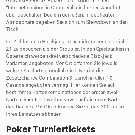
Getränke-Service. Pokerspieler können in den”
“Internet casinos in Österreich ein breites Angebot
über geschulten Dealern genießen. In gepflegter
Atmosphäre begeben Sie sich zum Showdown an den
Tisch.
Ihr Ziel bei dem Blackjack ist ha sido, näher an perish
21 zu besuchen als der Croupier. In den Spielbanken in
Österreich werden drei verschiedene Blackjack
Varianten angeboten. Vor Ort erfahren Sie jeweils,
welche Spielarten möglich sind. Neu ist die
Zusatzchance Combination 3, perish in allen 10
Casinos angeboten vermag. Hier können Sie auf
bestimmte Kartenkombinationen der ersten zwei
Karten einer Field wetten sowie auf die erste Karte
des Dealers. Mit Glück können Sie so das 300-fache
Ihres Einsatzes abbauen.
Poker Turniertickets