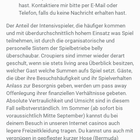
hast. Kontaktiere mir bitte per E-Mail oder
Telefon, falls du keine Nachricht erhalten hast.
Der Anteil der Intensivspieler, die häufiger kommen
und mit überdurchschnittlich hohem Einsatz was Spiel
teilnehmen, ist durch die organisatorische und
personelle Sistem der Spielbetriebe belly
überschaubar. Croupiers sind immer wieder derart
geschult, wenn sie stets living area Überblick besitzen,
welcher Gast welche Summen aufs Spiel setzt. Gäste,
die über ihre Besuchshäufigkeit und ihr Spielverhalten
Anlass zur Besorgnis geben, werden um pass away
Offenlegung ihrer finanziellen Verhältnisse gebeten.
Absolute Vertraulichkeit und Umsicht sind in diesem
Fall selbstverständlich. Im Sommer (ab sofort bis
voraussichtlich Mitte September) kannst du bei
deinem Besuch in unseren Internet casinos auch
legere Freizeitkleidung tragen. Du kannst uns auch mit
vergnügen in gepflegter kurzer Hose (Bermuda)