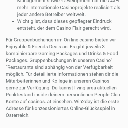
Management sowie -Development hat die CAIH
mehr internationale Casinoprojekte realisiert als
jeder andere Betreiber weltweit.
Wichtig ist, dass dieses gepflegter Eindruck
entsteht, der dem Casino Flair gerecht wird.
Für Gruppenbuchungen im On line casino bieten wir
Enjoyable & Friends Deals an. Es gibt jeweils 3
kombinierbare Gaming Packages und Drinks & Food
Packages. Gruppenbuchungen in unseren Casino”
“Restaurants sind abhängig von der Verfügbarkeit
möglich. Für detaillierte Informationen stehen dir die
Mitarbeiterinnen und Kollege in unseren Casinos
gerne zur Verfügung. Du kannst living area aktuellen
Punktestand inside deinem persönlichen People Club
Konto auf casinos. at einsehen. Win2day ist die erste
Adresse für konzessioniertes Online-Glücksspiel in
Österreich.