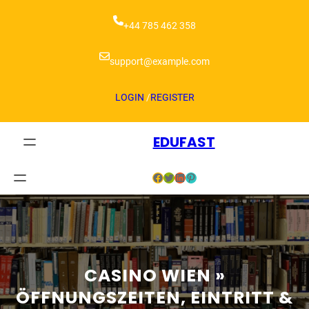
+44 785 462 358
support@example.com
LOGIN
/
REGISTER
EDUFAST
CASINO WIEN »
ÖFFNUNGSZEITEN, EINTRITT &