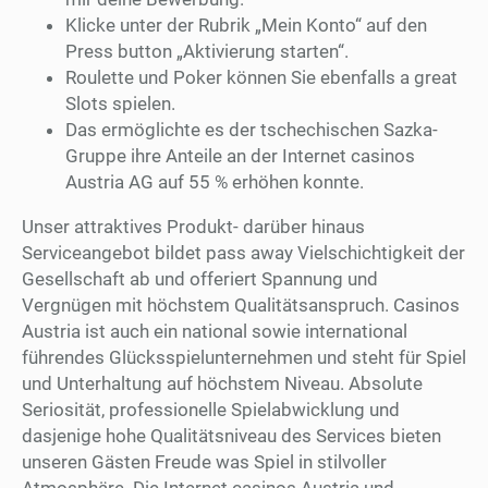
Klicke unter der Rubrik „Mein Konto“ auf den
Press button „Aktivierung starten“.
Roulette und Poker können Sie ebenfalls a great
Slots spielen.
Das ermöglichte es der tschechischen Sazka-
Gruppe ihre Anteile an der Internet casinos
Austria AG auf 55 % erhöhen konnte.
Unser attraktives Produkt- darüber hinaus
Serviceangebot bildet pass away Vielschichtigkeit der
Gesellschaft ab und offeriert Spannung und
Vergnügen mit höchstem Qualitätsanspruch. Casinos
Austria ist auch ein national sowie international
führendes Glücksspielunternehmen und steht für Spiel
und Unterhaltung auf höchstem Niveau. Absolute
Seriosität, professionelle Spielabwicklung und
dasjenige hohe Qualitätsniveau des Services bieten
unseren Gästen Freude was Spiel in stilvoller