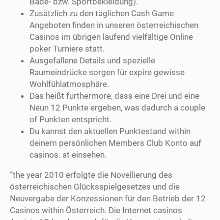
Bade- bzw. Sportbekleidung).
Zusätzlich zu den täglichen Cash Game
Angeboten finden in unseren österreichischen
Casinos im übrigen laufend vielfältige Online
poker Turniere statt.
Ausgefallene Details und spezielle
Raumeindrücke sorgen für expire gewisse
Wohlfühlatmosphäre.
Das heißt furthermore, dass eine Drei und eine
Neun 12 Punkte ergeben, was dadurch a couple
of Punkten entspricht.
Du kannst den aktuellen Punktestand within
deinem persönlichen Members Club Konto auf
casinos. at einsehen.
“the year 2010 erfolgte die Novellierung des
österreichischen Glücksspielgesetzes und die
Neuvergabe der Konzessionen für den Betrieb der 12
Casinos within Österreich. Die Internet casinos