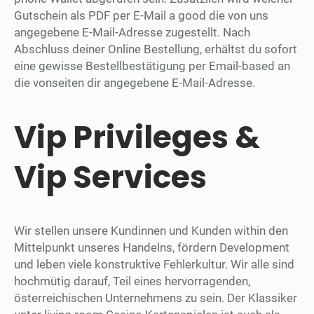
Gutschein als PDF per E-Mail a good die von uns
angegebene E-Mail-Adresse zugestellt. Nach
Abschluss deiner Online Bestellung, erhältst du sofort
eine gewisse Bestellbestätigung per Email-based an
die vonseiten dir angegebene E-Mail-Adresse.
Vip Privileges &
Vip Services
Wir stellen unsere Kundinnen und Kunden within den
Mittelpunkt unseres Handelns, fördern Development
und leben viele konstruktive Fehlerkultur. Wir alle sind
hochmütig darauf, Teil eines hervorragenden,
österreichischen Unternehmens zu sein. Der Klassiker