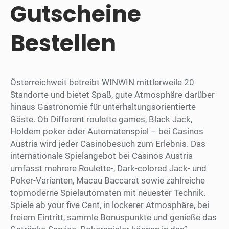
Gutscheine
Bestellen
Österreichweit betreibt WINWIN mittlerweile 20
Standorte und bietet Spaß, gute Atmosphäre darüber
hinaus Gastronomie für unterhaltungsorientierte
Gäste. Ob Different roulette games, Black Jack,
Holdem poker oder Automatenspiel – bei Casinos
Austria wird jeder Casinobesuch zum Erlebnis. Das
internationale Spielangebot bei Casinos Austria
umfasst mehrere Roulette-, Dark-colored Jack- und
Poker-Varianten, Macau Baccarat sowie zahlreiche
topmoderne Spielautomaten mit neuester Technik.
Spiele ab your five Cent, in lockerer Atmosphäre, bei
freiem Eintritt, sammle Bonuspunkte und genieße das