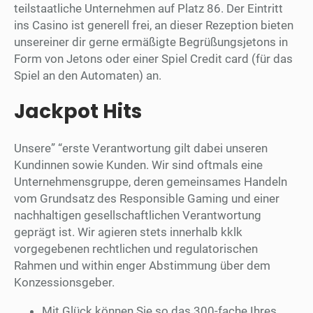
teilstaatliche Unternehmen auf Platz 86. Der Eintritt
ins Casino ist generell frei, an dieser Rezeption bieten
unsereiner dir gerne ermäßigte Begrüßungsjetons in
Form von Jetons oder einer Spiel Credit card (für das
Spiel an den Automaten) an.
Jackpot Hits
Unsere” “erste Verantwortung gilt dabei unseren
Kundinnen sowie Kunden. Wir sind oftmals eine
Unternehmensgruppe, deren gemeinsames Handeln
vom Grundsatz des Responsible Gaming und einer
nachhaltigen gesellschaftlichen Verantwortung
geprägt ist. Wir agieren stets innerhalb kklk
vorgegebenen rechtlichen und regulatorischen
Rahmen und within enger Abstimmung über dem
Konzessionsgeber.
Mit Glück können Sie so das 300-fache Ihres