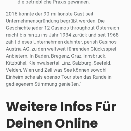
die betriebliche Praxis gewinnen.
2016 konnte der 90-millionste Gast seit
Unternehmensgründung begrüßt werden. Die
Geschichte jeder 12 Casinos throughout Österreich
reicht bis hin zu ins Jahr 1934 zurück und seit 1968
zählt dieses Unternehmen dahinter, perish Casinos
Austria AG, zu den weltweit führenden Glücksspiel
Anbietern. In Baden, Bregenz, Graz, Innsbruck,
Kitzbühel, Kleinwalsertal, Linz, Salzburg, Seefeld,
Velden, Wien und Zell was See können sowohl
Einheimische als ebenso Touristen das Runde in
gediegenem Stimmung genießen.”
Weitere Infos Für
Deinen Online