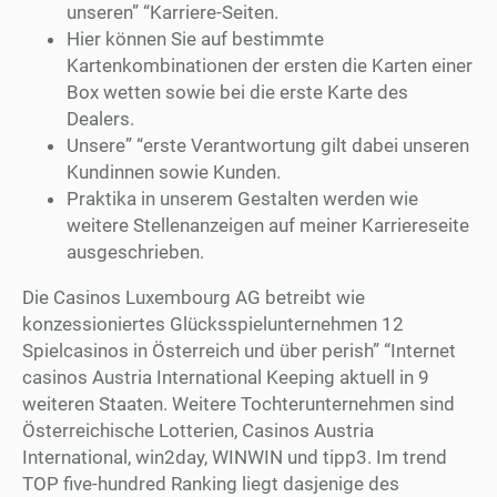
unseren” “Karriere-Seiten.
Hier können Sie auf bestimmte
Kartenkombinationen der ersten die Karten einer
Box wetten sowie bei die erste Karte des
Dealers.
Unsere” “erste Verantwortung gilt dabei unseren
Kundinnen sowie Kunden.
Praktika in unserem Gestalten werden wie
weitere Stellenanzeigen auf meiner Karriereseite
ausgeschrieben.
Die Casinos Luxembourg AG betreibt wie
konzessioniertes Glücksspielunternehmen 12
Spielcasinos in Österreich und über perish” “Internet
casinos Austria International Keeping aktuell in 9
weiteren Staaten. Weitere Tochterunternehmen sind
Österreichische Lotterien, Casinos Austria
International, win2day, WINWIN und tipp3. Im trend
TOP five-hundred Ranking liegt dasjenige des