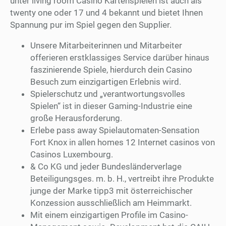
unter living room Casino Kartenspielen ist auch als
twenty one oder 17 und 4 bekannt und bietet Ihnen
Spannung pur im Spiel gegen den Supplier.
Unsere Mitarbeiterinnen und Mitarbeiter
offerieren erstklassiges Service darüber hinaus
faszinierende Spiele, hierdurch dein Casino
Besuch zum einzigartigen Erlebnis wird.
Spielerschutz und „verantwortungsvolles
Spielen“ ist in dieser Gaming-Industrie eine
große Herausforderung.
Erlebe pass away Spielautomaten-Sensation
Fort Knox in allen homes 12 Internet casinos von
Casinos Luxembourg.
& Co KG und jeder Bundesländerverlage
Beteiligungsges. m. b. H., vertreibt ihre Produkte
junge der Marke tipp3 mit österreichischer
Konzession ausschließlich am Heimmarkt.
Mit einem einzigartigen Profile im Casino-