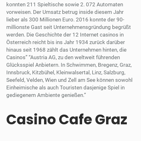
konnten 211 Spieltische sowie 2. 072 Automaten
vorweisen. Der Umsatz betrug inside diesem Jahr
lieber als 300 Millionen Euro. 2016 konnte der 90-
millionste Gast seit Unternehmensgründung begrüßt
werden. Die Geschichte der 12 Internet casinos in
Österreich reicht bis ins Jahr 1934 zurück darüber
hinaus seit 1968 zählt das Unternehmen hinten, die
Casinos” “Austria AG, zu den weltweit führenden
Glücksspiel Anbietern. In Schwimmen, Bregenz, Graz,
Innsbruck, Kitzbühel, Kleinwalsertal, Linz, Salzburg,
Seefeld, Velden, Wien und Zell am See können sowohl
Einheimische als auch Touristen dasjenige Spiel in
gediegenem Ambiente genießen.”
Casino Cafe Graz