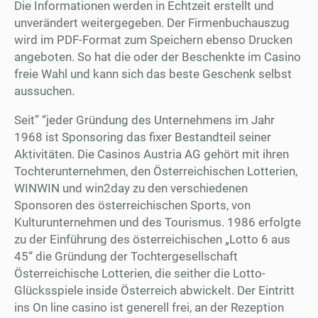
Die Informationen werden in Echtzeit erstellt und
unverändert weitergegeben. Der Firmenbuchauszug
wird im PDF-Format zum Speichern ebenso Drucken
angeboten. So hat die oder der Beschenkte im Casino
freie Wahl und kann sich das beste Geschenk selbst
aussuchen.
Seit” “jeder Gründung des Unternehmens im Jahr
1968 ist Sponsoring das fixer Bestandteil seiner
Aktivitäten. Die Casinos Austria AG gehört mit ihren
Tochterunternehmen, den Österreichischen Lotterien,
WINWIN und win2day zu den verschiedenen
Sponsoren des österreichischen Sports, von
Kulturunternehmen und des Tourismus. 1986 erfolgte
zu der Einführung des österreichischen „Lotto 6 aus
45“ die Gründung der Tochtergesellschaft
Österreichische Lotterien, die seither die Lotto-
Glücksspiele inside Österreich abwickelt. Der Eintritt
ins On line casino ist generell frei, an der Rezeption