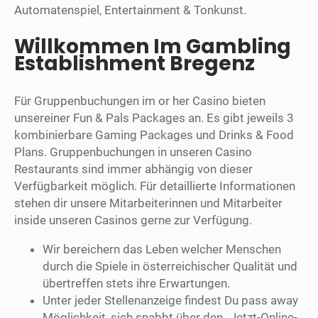
Automatenspiel, Entertainment & Tonkunst.
Willkommen Im Gambling
Establishment Bregenz
Für Gruppenbuchungen im or her Casino bieten
unsereiner Fun & Pals Packages an. Es gibt jeweils 3
kombinierbare Gaming Packages und Drinks & Food
Plans. Gruppenbuchungen in unseren Casino
Restaurants sind immer abhängig von dieser
Verfügbarkeit möglich. Für detaillierte Informationen
stehen dir unsere Mitarbeiterinnen und Mitarbeiter
inside unseren Casinos gerne zur Verfügung.
Wir bereichern das Leben welcher Menschen
durch die Spiele in österreichischer Qualität und
übertreffen stets ihre Erwartungen.
Unter jeder Stellenanzeige findest Du pass away
Möglichkeit, sich snabbt über den „Jetzt-Online-