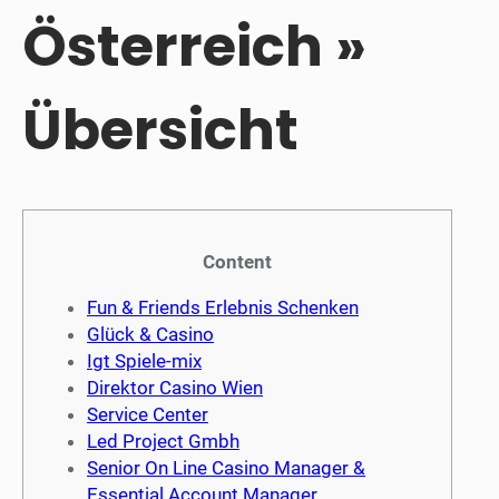
Österreich »
Übersicht
Content
Fun & Friends Erlebnis Schenken
Glück & Casino
Igt Spiele-mix
Direktor Casino Wien
Service Center
Led Project Gmbh
Senior On Line Casino Manager &
Essential Account Manager