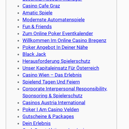
Casino Cafe Graz
Amatic Spiele
Modernste Automatenspiele
Fun & Friends
Zum Online Poker Eventkalender
Willkommen Im Online Casino Bregenz
Poker Angebot In Deiner Nähe
Black Jack
Herausforderung Spielerschutz
Unser Kapitaleinsatz Für Österreich
Casino Wien – Das Erlebnis
Spielend Tagen Und Feiern
Corporate Interpersonal Responsibility,
Sponsoring & Spielerschutz
Casinos Austria International
Poker I Am Casino Velden
Gutscheine & Packages
Dein Erlebnis