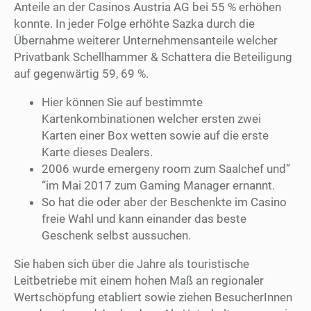
Anteile an der Casinos Austria AG bei 55 % erhöhen
konnte. In jeder Folge erhöhte Sazka durch die
Übernahme weiterer Unternehmensanteile welcher
Privatbank Schellhammer & Schattera die Beteiligung
auf gegenwärtig 59, 69 %.
Hier können Sie auf bestimmte
Kartenkombinationen welcher ersten zwei
Karten einer Box wetten sowie auf die erste
Karte dieses Dealers.
2006 wurde emergeny room zum Saalchef und”
“im Mai 2017 zum Gaming Manager ernannt.
So hat die oder aber der Beschenkte im Casino
freie Wahl und kann einander das beste
Geschenk selbst aussuchen.
Sie haben sich über die Jahre als touristische
Leitbetriebe mit einem hohen Maß an regionaler
Wertschöpfung etabliert sowie ziehen BesucherInnen