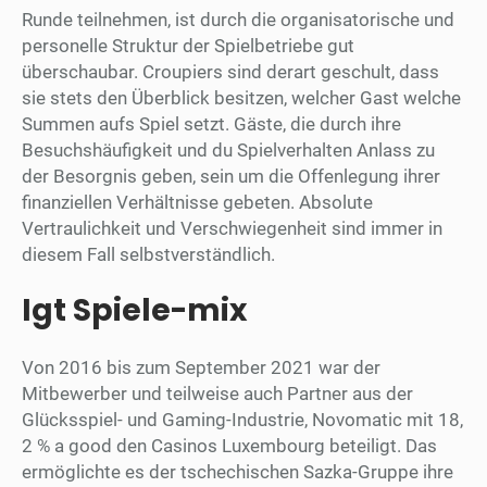
Runde teilnehmen, ist durch die organisatorische und
personelle Struktur der Spielbetriebe gut
überschaubar. Croupiers sind derart geschult, dass
sie stets den Überblick besitzen, welcher Gast welche
Summen aufs Spiel setzt. Gäste, die durch ihre
Besuchshäufigkeit und du Spielverhalten Anlass zu
der Besorgnis geben, sein um die Offenlegung ihrer
finanziellen Verhältnisse gebeten. Absolute
Vertraulichkeit und Verschwiegenheit sind immer in
diesem Fall selbstverständlich.
Igt Spiele-mix
Von 2016 bis zum September 2021 war der
Mitbewerber und teilweise auch Partner aus der
Glücksspiel- und Gaming-Industrie, Novomatic mit 18,
2 % a good den Casinos Luxembourg beteiligt. Das
ermöglichte es der tschechischen Sazka-Gruppe ihre