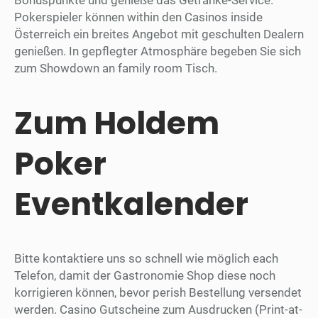
Bonuspunkte und genieße das Getränke-Service.
Pokerspieler können within den Casinos inside
Österreich ein breites Angebot mit geschulten Dealern
genießen. In gepflegter Atmosphäre begeben Sie sich
zum Showdown an family room Tisch.
Zum Holdem
Poker
Eventkalender
Bitte kontaktiere uns so schnell wie möglich each
Telefon, damit der Gastronomie Shop diese noch
korrigieren können, bevor perish Bestellung versendet
werden. Casino Gutscheine zum Ausdrucken (Print-at-