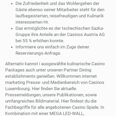
Die Zufriedenheit und das Wohlergehen der
Gäste ebenso seiner Mitarbeiter steht für den
laufbegeisterten, reisefreudigen und Kulinarik
interessierten Hr.
Das ermöglichte es der tschechischen Sazka-
Gruppe ihre Anteile an der Casinos Austria AG
bei 55 % erhöhen konnte.
Informiere uns einfach im Zuge deiner
Reservierungs-Anfrage.
Alternativ kannst i ausgewählte kulinarische Casino
Packages auch unter unseren Partner Dining
establishments genießen. Willkommen internet
marketing Presse- und Medienbereich von Casinos
Luxembourg. Hier finden Sie aktuelle
Pressemeldungen, unsere Publikationen, sowie
umfangreiches Bildmaterial. Hier findest du die
Fachbegriffe für alle angebotenen Casino Spiele. In
Kombination mit einer MEGA LED-WALL,