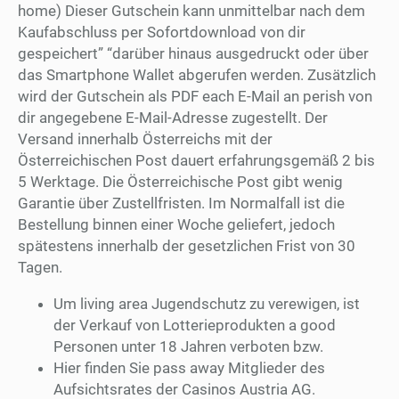
home) Dieser Gutschein kann unmittelbar nach dem
Kaufabschluss per Sofortdownload von dir
gespeichert” “darüber hinaus ausgedruckt oder über
das Smartphone Wallet abgerufen werden. Zusätzlich
wird der Gutschein als PDF each E-Mail an perish von
dir angegebene E-Mail-Adresse zugestellt. Der
Versand innerhalb Österreichs mit der
Österreichischen Post dauert erfahrungsgemäß 2 bis
5 Werktage. Die Österreichische Post gibt wenig
Garantie über Zustellfristen. Im Normalfall ist die
Bestellung binnen einer Woche geliefert, jedoch
spätestens innerhalb der gesetzlichen Frist von 30
Tagen.
Um living area Jugendschutz zu verewigen, ist
der Verkauf von Lotterieprodukten a good
Personen unter 18 Jahren verboten bzw.
Hier finden Sie pass away Mitglieder des
Aufsichtsrates der Casinos Austria AG.