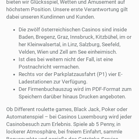
bieten wir Glücksspiel, Wetten und Amusement auf
höchstem Position. Unsere erste Verantwortung gilt
dabei unseren Kundinnen und Kunden.
Die zwölf österreichischen Casinos sind inside
Baden, Bregenz, Graz, Innsbruck, Kitzbühel, im or
her Kleinwalsertal, in Linz, Salzburg, Seefeld,
Velden, Wien und Zell am See einheimisch.
Ist dies bei weitem nicht der Fall, ist eine
Postnachricht vermachen.
Rechts vor der Parkplatzausfahrt (P1) vier E-
Ladestationen zur Verfügung.
Der Firmenbuchauszug wird im PDF-Format zum
Speichern darüber hinaus Drucken angeboten.
Ob Different roulette games, Black Jack, Poker oder
Automatenspiel – bei Casinos Luxembourg wird jeder
Casinobesuch zum Erlebnis. Spiele ab 5 Penny, in
lockerer Atmosphäre, bei freiem Einfahrt, sammle