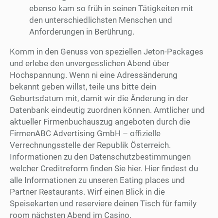
ebenso kam so früh in seinen Tätigkeiten mit
den unterschiedlichsten Menschen und
Anforderungen in Berührung.
Komm in den Genuss von speziellen Jeton-Packages
und erlebe den unvergesslichen Abend über
Hochspannung. Wenn ni eine Adressänderung
bekannt geben willst, teile uns bitte dein
Geburtsdatum mit, damit wir die Änderung in der
Datenbank eindeutig zuordnen können. Amtlicher und
aktueller Firmenbuchauszug angeboten durch die
FirmenABC Advertising GmbH – offizielle
Verrechnungsstelle der Republik Österreich.
Informationen zu den Datenschutzbestimmungen
welcher Creditreform finden Sie hier. Hier findest du
alle Informationen zu unseren Eating places und
Partner Restaurants. Wirf einen Blick in die
Speisekarten und reserviere deinen Tisch für family
room nächsten Abend im Casino.