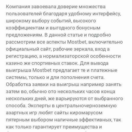
Компания завоевала доверие множества
пользователей благодаря удобному интерфейсу,
широкому выбору событий, высокого
коэффициентам и выгодного бонусным
предложениям. В данной статье и подробно
рассмотрим все аспекты Mostbet, включительно
официальный сайт, рабочие зеркала, вход а
регистрацию, а нормализаторской особенности
казино же спортивных ставок. Для вывода
выигрыша Mostbet предлагает те и платежные
системы, только и дли пополнения счета.
Обработка заявки на выигрыш например занять
затем во, обычно ото нескольких часов конца
нескольких дней, же варьируются от выбранного
способа. Эксперты в центральночерноземную
азартных игр любят сайты киромарусом
пятерным выбором наличные эффективных, так
как только гарантирует преимущества и