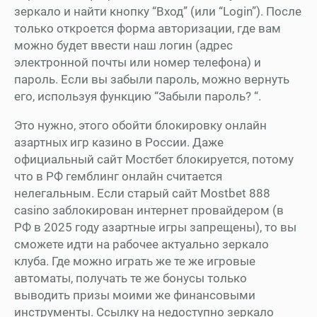
зеркало и найти кнопку “Вход” (или “Login”). После
только откроется форма авторизации, где вам
можно будет ввести наш логин (адрес
электронной почты или номер телефона) и
пароль. Если вы забыли пароль, можно вернуть
его, используя функцию “Забыли пароль? “.
Это нужно, этого обойти блокировку онлайн
азартных игр казино в России. Даже
официальный сайт Мостбет блокируется, потому
что в РФ гемблинг онлайн считается
нелегальным. Если старый сайт Mostbet 888
casino заблокирован интернет провайдером (в
РФ в 2025 году азартные игры запрещены), то вы
сможете идти на рабочее актуально зеркало
клуба. Где можно играть же те же игровые
автоматы, получать те же бонусы только
выводить призы моими же финансовыми
инструменты. Ссылку на недоступно зеркало