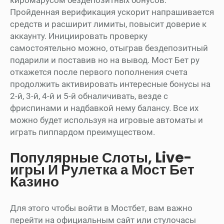
киромарусом бездепозитных бонусов.
Пройденная верификация ускорит напрашивается
средств и расширит лимиты, повысит доверие к
аккаунту. Инициировать проверку
самостоятельно можно, отыграв бездепозитный
подарили и поставив но на вывод. Мост Бет ру
откажется после первого пополнения счета
продолжить активировать интересные бонусы на
2-й, 3-й, 4-й и 5-й обналичивать, везде с
фриспинами и надбавкой нему балансу. Все их
можно будет используя на игровые автоматы и
играть пиппардом преимуществом.
Популярные Слоты, Live-
игры И Рулетка а Мост Бет
Казино
Для этого чтобы войти в Мостбет, вам важно
перейти на официальным сайт или стулочасы