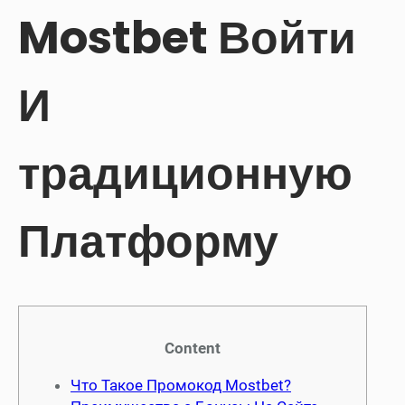
Mostbet Войти
И
традиционную
Платформу
Content
Что Такое Промокод Mostbet?