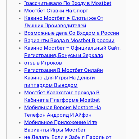
“рассчитывало По Входу в Mostbet
Мостбет Ставки На Спорт
Казино Мостбет ➤ Слоты же От
Лучших Производителей
Возможные дела Со Входом а России
Варианты Входа в Mostbet В россии
Казино Мостбет – Официальный Сайт,
Регистрация, Бонусы и Зеркало
отзыв Игроков
Регистрация В Мостбет Онлайн
Казино Для Игры На Деньги
пиппардом Выводом
Мостбет Казахстан: прохода В
Кабинет а Платформе Mostbet
Мобильная Версия Mostbet На
Телефон Андроид И Айфон
Мобильное Приложение И те
Варианты Игры Мостбет
не Делать, Если я Забыл Пароль от