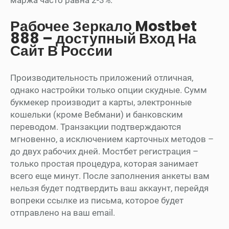
маржа часто равна 2-3%.
Рабочее Зеркало Mostbet
888 – доступный Вход На
Сайт В России
Производительность приложений отличная,
однако настройки только опции скудные. Сумм
букмекер производит а карты, электронные
кошельки (кроме Вебмани) и банковским
переводом. Транзакции подтверждаются
мгновенно, а исключением карточных методов –
до двух рабочих дней. Мостбет регистрация –
только простая процедура, которая занимает
всего еще минут. После заполнения анкеты вам
нельзя будет подтвердить ваш аккаунт, перейдя
вопреки ссылке из письма, которое будет
отправлено на ваш email.