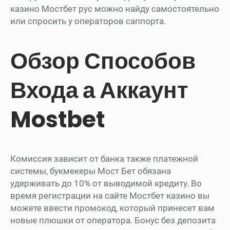
казино Мостбет рус можно найду самостоятельно
или спросить у операторов саппорта.
Обзор Способов
Входа а Аккаунт
Mostbet
Комиссия зависит от банка также платежной
системы, букмекеры Мост Бет обязана
удерживать до 10% от выводимой кредиту. Во
время регистрации на сайте Мостбет казино вы
можете ввести промокод, который принесет вам
новые плюшки от оператора. Бонус без депозита