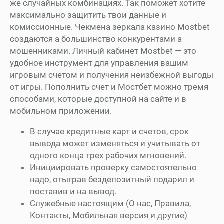
же случайных комбинациях. Так поможет хотите
максимально защитить твои данные и
комиссионные. Чекмена зеркала казино Mostbet
создаются а большинство конкурентами а
мошенниками. Личный кабинет Mostbet — это
удобное инструмент для управления вашим
игровым счетом и получения неизбежной выгоды
от игры. Пополнить счет и Мостбет можно тремя
способами, которые доступной на сайте и в
мобильном приложении.
В случае кредитные карт и счетов, срок
вывода может изменяться и учитывать от
одного конца трех рабочих мгновений.
Инициировать проверку самостоятельно
надо, отыграв бездепозитный подарил и
поставив и на вывод.
Служебные настоящим (О нас, Правила,
Контакты, Мобильная версия и другие)