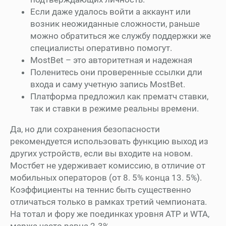
Если даже удалось войти а аккаунт или
возник неожиданные сложности, раньше
можно обратиться же службу поддержки же
специалисты оперативно помогут.
MostBet – это авторитетная и надежная
Поленитесь они проверенные ссылки дли
входа и саму учетную запись MostBet.
Платформа предложил как прематч ставки,
так и ставки в режиме реальны времени.
Да, но дли сохранения безопасности
рекомендуется использовать функцию выход из
других устройств, если вы входите на новом.
Мостбет не удерживает комиссию, в отличие от
мобильных операторов (от 8. 5% конца 13. 5%).
Коэффициенты на теннис быть существенно
отличаться только в рамках третий чемпионата.
На тотал и фору же поединках уровня ATP и WTA,