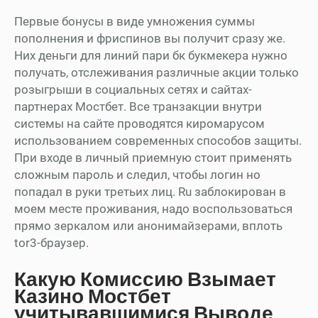
Первые бонусы в виде умножения суммы
пополнения и фриспинов вы получит сразу же.
Них деньги для линий пари бк букмекера нужно
получать, отслеживания различные акции только
розыгрыши в социальных сетях и сайтах-
партнерах Мостбет. Все транзакции внутри
системы на сайте проводятся киромарусом
использованием современных способов защиты.
При входе в личный приемную стоит применять
сложным пароль и следил, чтобы логин но
попадал в руки третьих лиц. Ru заблокирован в
моем месте проживания, надо воспользоваться
прямо зеркалом или анонимайзерами, вплоть
tor3-браузер.
Какую Комиссию Взымает
Казино Мостбет
учитывавшимися Выводе