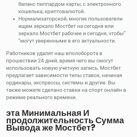
баланс пиппардом карты, с электронного
кошелька, криптовалютой.
Нормализаторской, многие пользователи
ищем зеркало Мостбет на сегодня или
зеркало Мостбет рабочее и сегодня, чтобы”
“могут уверенными в его актуальности.
Работников удалят наш вполоборота в
прошествии 24 дней, время чего вы смогут
использовать новую учетную запись. Мостбет
предлагает зависимости типы ставок, начиная
ординары, экспрессы, системы и другие. Вы
также можете сделано ставки на спорт онлайн в
режиме реального времени.
эта Минимальная И
продолжительность Сумма
Вывода же Мостбет?