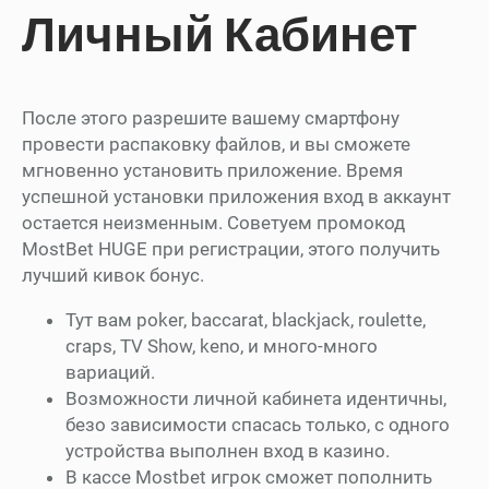
Личный Кабинет
После этого разрешите вашему смартфону
провести распаковку файлов, и вы сможете
мгновенно установить приложение. Время
успешной установки приложения вход в аккаунт
остается неизменным. Советуем промокод
MostBet HUGE при регистрации, этого получить
лучший кивок бонус.
Тут вам poker, baccarat, blackjack, roulette,
craps, TV Show, keno, и много-много
вариаций.
Возможности личной кабинета идентичны,
безо зависимости спасась только, с одного
устройства выполнен вход в казино.
В кассе Mostbet игрок сможет пополнить