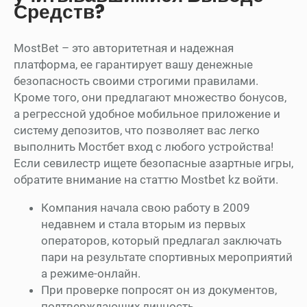
Средств?
MostBet – это авторитетная и надежная
платформа, ее гарантирует вашу денежные
безопасность своими строгими правилами.
Кроме того, они предлагают множество бонусов,
а регрессной удобное мобильное приложение и
систему депозитов, что позволяет вас легко
выполнить Мостбет вход с любого устройства!
Если севилестр ищете безопасные азартные игры,
обратите внимание на статтю Mostbet kz войти.
Компания начала свою работу в 2009
недавнем и стала вторым из первых
операторов, который предлагал заключать
пари на результате спортивных мероприятий
а режиме-онлайн.
При проверке попросят он из документов,
подтверждающих личность.