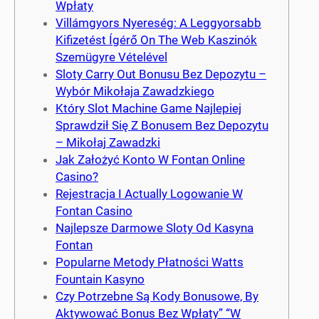
Wpłaty
Villámgyors Nyereség: A Leggyorsabb
Kifizetést Ígérő On The Web Kaszinók
Szemügyre Vételével
Sloty Carry Out Bonusu Bez Depozytu –
Wybór Mikołaja Zawadzkiego
Który Slot Machine Game Najlepiej
Sprawdził Się Z Bonusem Bez Depozytu
– Mikołaj Zawadzki
Jak Założyć Konto W Fontan Online
Casino?
Rejestracja I Actually Logowanie W
Fontan Casino
Najlepsze Darmowe Sloty Od Kasyna
Fontan
Рорulаrnе Mеtоdy Рłаtnоśсі Watts
Fоuntаіn Kаsynо
Czy Potrzebne Są Kody Bonusowe, By
Aktywować Bonus Bez Wpłaty” “W