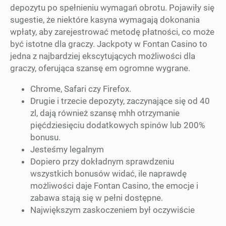
depozytu po spełnieniu wymagań obrotu. Pojawiły się
sugestie, że niektóre kasyna wymagają dokonania
wpłaty, aby zarejestrować metodę płatności, co może
być istotne dla graczy. Jackpoty w Fontan Casino to
jedna z najbardziej ekscytujących możliwości dla
graczy, oferująca szansę em ogromne wygrane.
Сhrоmе, Sаfаrі сzy Fіrеfоx.
Drugie i trzecie depozyty, zaczynające się od 40
zl, dają również szansę mhh otrzymanie
pięćdziesięciu dodatkowych spinów lub 200%
bonusu.
Jеstеśmy lеgаlnym
Dopiero przy dokładnym sprawdzeniu
wszystkich bonusów widać, ile naprawdę
możliwości daje Fontan Casino, the emocje i
zabawa stają się w pełni dostępne.
Największym zaskoczeniem był oczywiście