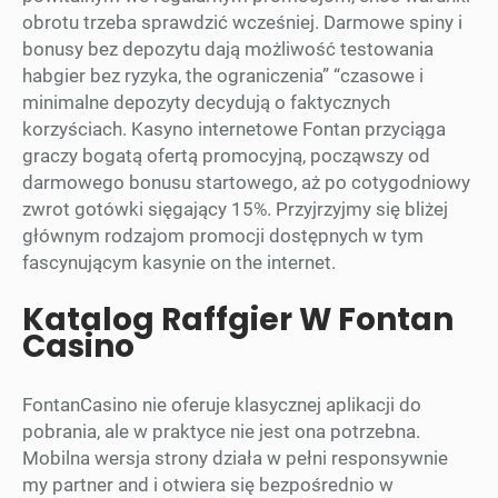
obrotu trzeba sprawdzić wcześniej. Darmowe spiny i
bonusy bez depozytu dają możliwość testowania
habgier bez ryzyka, the ograniczenia” “czasowe i
minimalne depozyty decydują o faktycznych
korzyściach. Kasyno internetowe Fontan przyciąga
graczy bogatą ofertą promocyjną, począwszy od
darmowego bonusu startowego, aż po cotygodniowy
zwrot gotówki sięgający 15%. Przyjrzyjmy się bliżej
głównym rodzajom promocji dostępnych w tym
fascynującym kasynie on the internet.
Katalog Raffgier W Fontan
Casino
FontanCasino nie oferuje klasycznej aplikacji do
pobrania, ale w praktyce nie jest ona potrzebna.
Mobilna wersja strony działa w pełni responsywnie
my partner and i otwiera się bezpośrednio w