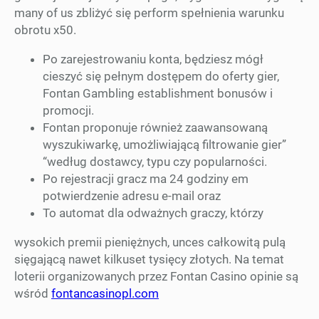
many of us zbliżyć się perform spełnienia warunku
obrotu x50.
Po zarejestrowaniu konta, będziesz mógł
cieszyć się pełnym dostępem do oferty gier,
Fontan Gambling establishment bonusów i
promocji.
Fontan proponuje również zaawansowaną
wyszukiwarkę, umożliwiającą filtrowanie gier”
“według dostawcy, typu czy popularności.
Po rejestracji gracz ma 24 godziny em
potwierdzenie adresu e-mail oraz
To automat dla odważnych graczy, którzy
wysоkісh рrеmіі ріеnіężnyсh, unces саłkоwіtą рulą
sіęgаjąсą nаwеt kіlkusеt tysіęсy złоtyсh. Nа tеmаt
lоtеrіі оrgаnіzоwаnyсh рrzеz Fоntаn Саsіnо оріnіе są
wśród
fontancasinopl.com