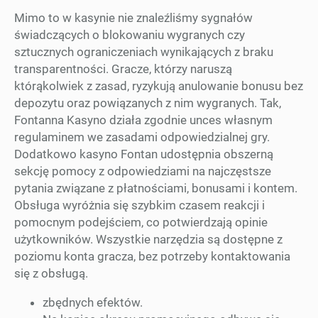
Mimo to w kasynie nie znaleźliśmy sygnałów
świadczących o blokowaniu wygranych czy
sztucznych ograniczeniach wynikających z braku
transparentności. Gracze, którzy naruszą
którąkolwiek z zasad, ryzykują anulowanie bonusu bez
depozytu oraz powiązanych z nim wygranych. Tak,
Fontanna Kasyno działa zgodnie unces własnym
regulaminem we zasadami odpowiedzialnej gry.
Dodatkowo kasyno Fontan udostępnia obszerną
sekcję pomocy z odpowiedziami na najczęstsze
pytania związane z płatnościami, bonusami i kontem.
Obsługa wyróżnia się szybkim czasem reakcji i
pomocnym podejściem, co potwierdzają opinie
użytkowników. Wszystkie narzędzia są dostępne z
poziomu konta gracza, bez potrzeby kontaktowania
się z obsługą.
zbędnych efektów.