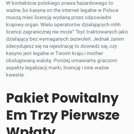
W kontekście polskiego prawa hazardowego to
ważne, bo kasyna on the internet legalne w Polsce
muszą mieć licencję wydaną przez odpowiedni
krajowy organ. Wielu operatorów działających mhh
licencji zagranicznej nie może” “być traktowanych jako
działający bez wymaganych zezwoleń. Jednak zanim
zdecydujesz się na rejestrację to dowiedz się, czy
kasyno jest legalne w Twoim kraju i mother
obsługiwaną walutę. Poniżej omawiamy graczom
aspekty legalizacji marki, licencję i inne ważne
kwestie.
Pakiet Powitalny
Em Trzy Pierwsze
Wpłaty