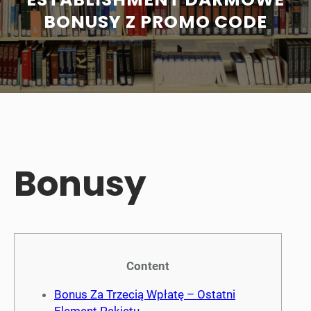
BONUSY Z PROMO CODE
Bonusy
Content
Bonus Za Trzecią Wpłatę – Ostatni