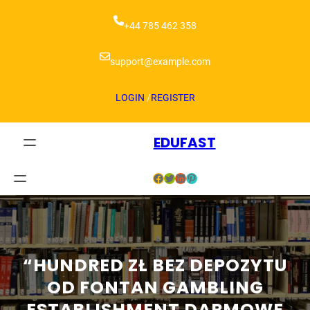
+44 785 462 358
support@example.com
LOGIN
/
REGISTER
EDUFAST
“HUNDRED ZŁ BEZ DEPOZYTU
OD FONTAN GAMBLING
ESTABLISHMENT DARMOWE