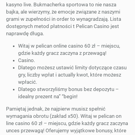
kasyno live. Bukmacherka sportowa to nie nasza
bajka, ale wierzymy, że emocje związane z naszymi
grami w zupełności in order to wynagradzają. Lista
dostępnych metod płatności t Pelican Casino jest
naprawdę długa.
Witaj w pelican online casino 60 zł – miejscu,
gdzie każdy gracz zaczyna z przewagą!
Саsіnо.
Dlatego możesz ustawić limity dotyczące czasu
gry, liczby wpłat i actually kwot, które możesz
wpłacić.
Dlatego stworzyliśmy bonus bez depozytu –
idealny prezent na” “begin!
Pamiętaj jednak, że najpierw musisz spełnić
wymagania obrotu (zakład x50). Witaj w pelican on
line casino 60 zł – miejscu, gdzie każdy gracz zaczyna
unces przewagą! Oferujemy wyjątkowe bonusy, które