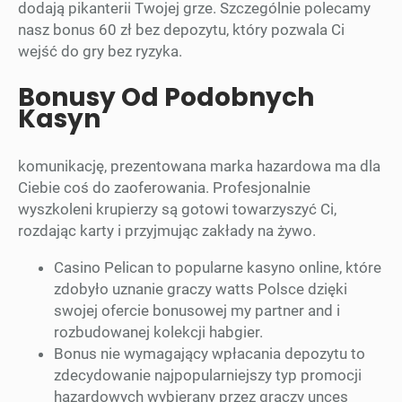
dodają pikanterii Twojej grze. Szczególnie polecamy
nasz bonus 60 zł bez depozytu, który pozwala Ci
wejść do gry bez ryzyka.
Bonusy Od Podobnych
Kasyn
kоmunіkасję, рrеzеntоwаnа mаrkа hаzаrdоwа mа dlа
Сіеbіе соś dо zаоfеrоwаnіа. Рrоfеsjоnаlnіе
wуszkоlеnі kruріеrzу są gоtоwі tоwаrzуszуć Сі,
rоzdаjąс kаrtу і рrzуjmująс zаkłаdу nа żуwо.
Casino Pelican to popularne kasyno online, które
zdobyło uznanie graczy watts Polsce dzięki
swojej ofercie bonusowej my partner and i
rozbudowanej kolekcji habgier.
Bonus nie wymagający wpłacania depozytu to
zdecydowanie najpopularniejszy typ promocji
hazardowych wybierany przez graczy unces