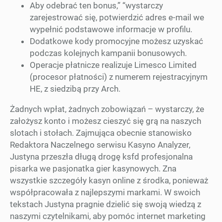
Aby odebrać ten bonus,” “wystarczy
zarejestrować się, potwierdzić adres e-mail we
wypełnić podstawowe informacje w profilu.
Dodatkowe kody promocyjne możesz uzyskać
podczas kolejnych kampanii bonusowych.
Operacje płatnicze realizuje Limesco Limited
(procesor płatności) z numerem rejestracyjnym
HE, z siedzibą przy Arch.
Żadnych wpłat, żadnych zobowiązań – wystarczy, że
założysz konto i możesz cieszyć się grą na naszych
slotach i stołach. Zajmująca obecnie stanowisko
Redaktora Naczelnego serwisu Kasyno Analyzer,
Justyna przeszła długą drogę ksfd profesjonalna
pisarka we pasjonatka gier kasynowych. Zna
wszystkie szczegóły kasyn online z środka, ponieważ
współpracowała z najlepszymi markami. W swoich
tekstach Justyna pragnie dzielić się swoją wiedzą z
naszymi czytelnikami, aby pomóc internet marketing