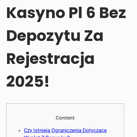
Kasyno Pl 6 Bez
Depozytu Za
Rejestracja
2025!
Content
Czy Istnieją Ograniczenia Dotyczące