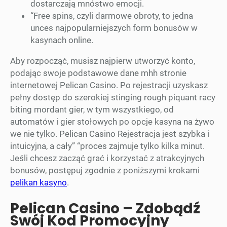
dostarczają mnóstwo emocji.
“Free spins, czyli darmowe obroty, to jedna
unces najpopularniejszych form bonusów w
kasynach online.
Aby rozpocząć, musisz najpierw utworzyć konto,
podając swoje podstawowe dane mhh stronie
internetowej Pelican Casino. Po rejestracji uzyskasz
pełny dostęp do szerokiej stinging rough piquant racy
biting mordant gier, w tym wszystkiego, od
automatów i gier stołowych po opcje kasyna na żywo
we nie tylko. Pelican Casino Rejestracja jest szybka i
intuicyjna, a cały” “proces zajmuje tylko kilka minut.
Jeśli chcesz zacząć grać i korzystać z atrakcyjnych
bonusów, postępuj zgodnie z poniższymi krokami
pelikan kasyno
.
Pelican Casino – Zdobądź
Swój Kod Promocyjny