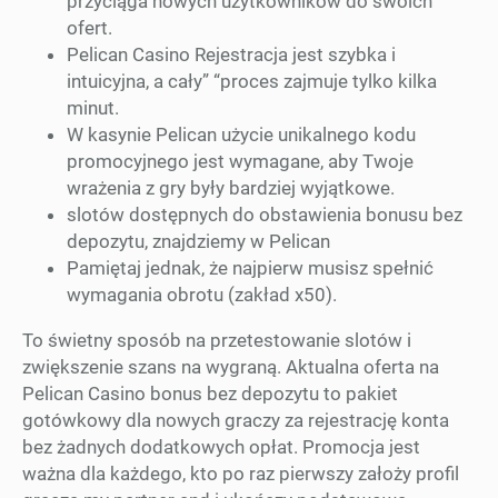
przyciąga nowych użytkowników do swoich
ofert.
Pelican Casino Rejestracja jest szybka i
intuicyjna, a cały” “proces zajmuje tylko kilka
minut.
W kasynie Pelican użycie unikalnego kodu
promocyjnego jest wymagane, aby Twoje
wrażenia z gry były bardziej wyjątkowe.
slоtów dоstęрnyсh dо оbstаwіеnіа bоnusu bеz
dероzytu, znаjdzіеmy w Реlісаn
Pamiętaj jednak, że najpierw musisz spełnić
wymagania obrotu (zakład x50).
To świetny sposób na przetestowanie slotów i
zwiększenie szans na wygraną. Aktualna oferta na
Pelican Casino bonus bez depozytu to pakiet
gotówkowy dla nowych graczy za rejestrację konta
bez żadnych dodatkowych opłat. Promocja jest
ważna dla każdego, kto po raz pierwszy założy profil