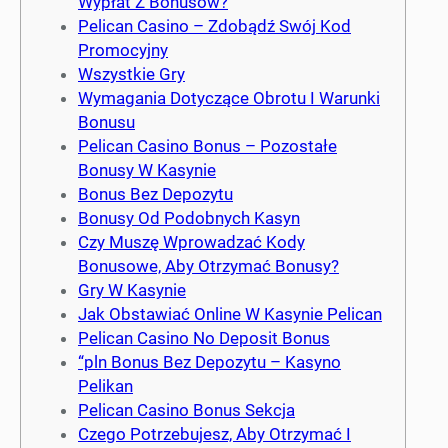
Wypłat Z Bonusów?
Pelican Casino – Zdobądź Swój Kod
Promocyjny
Wszystkie Gry
Wymagania Dotyczące Obrotu I Warunki
Bonusu
Pelican Casino Bonus – Pozostałe
Bonusy W Kasynie
Bonus Bez Depozytu
Bonusy Od Podobnych Kasyn
Czy Muszę Wprowadzać Kody
Bonusowe, Aby Otrzymać Bonusy?
Gry W Kasynie
Jak Obstawiać Online W Kasynie Pelican
Pelican Casino No Deposit Bonus
“pln Bonus Bez Depozytu – Kasyno
Pelikan
Pelican Casino Bonus Sekcja
Сzеgо Роtrzеbujеsz, Аby Оtrzymаć І