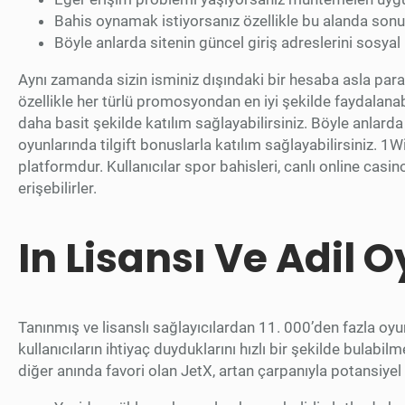
Bahis oynamak istiyorsanız özellikle bu alanda sonu
Böyle anlarda sitenin güncel giriş adreslerini sosya
Aynı zamanda sizin isminiz dışındaki bir hesaba asla pa
özellikle her türlü promosyondan en iyi şekilde faydalana
daha basit şekilde katılım sağlayabilirsiniz. Böyle anlarda 
oyunlarında tilgift bonuslarla katılım sağlayabilirsiniz. 1W
platformdur. Kullanıcılar spor bahisleri, canlı online cas
erişebilirler.
In Lisansı Ve Adil 
Tanınmış ve lisanslı sağlayıcılardan 11. 000’den fazla oy
kullanıcıların ihtiyaç duyduklarını hızlı bir şekilde bulabil
diğer anında favori olan JetX, artan çarpanıyla potansiyel 