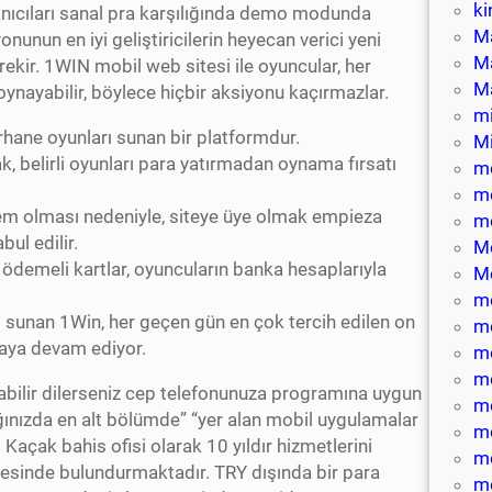
ki
lanıcıları sanal pra karşılığında demo modunda
Ma
onunun en iyi geliştiricilerin heyecan verici yeni
M
rekir. 1WIN mobil web sitesi ile oyuncular, her
Ma
ynayabilir, böylece hiçbir aksiyonu kaçırmazlar.
mi
rhane oyunları sunan bir platformdur.
Mi
belirli oyunları para yatırmadan oynama fırsatı
m
m
tem olması nedeniyle, siteye üye olmak empieza
m
ul edilir.
M
ödemeli kartlar, oyuncuların banka hesaplarıyla
M
m
et sunan 1Win, her geçen gün en çok tercih edilen on
m
maya devam ediyor.
m
m
bilir dilerseniz cep telefonunuza programına uygun
m
tığınızda en alt bölümde” “yer alan mobil uygulamalar
m
 Kaçak bahis ofisi olarak 10 yıldır hizmetlerini
mo
esinde bulundurmaktadır. TRY dışında bir para
m