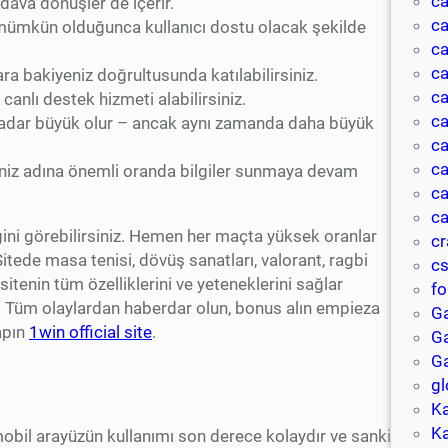
ca
dava dönüşler de içerir.
ca
 mümkün olduğunca kullanıcı dostu olacak şekilde
ca
ca
ara bakiyeniz doğrultusunda katılabilirsiniz.
ca
nlı destek hizmeti alabilirsiniz.
ca
kadar büyük olur – ancak aynı zamanda daha büyük
ca
ca
eniz adına önemli oranda bilgiler sunmaya devam
ca
ca
ğini görebilirsiniz. Hemen her maçta yüksek oranlar
cr
 Sitede masa tenisi, dövüş sanatları, valorant, ragbi
cs
sitenin tüm özelliklerini ve yeteneklerini sağlar
fo
ir. Tüm olaylardan haberdar olun, bonus alın empieza
G
apın
1win official site
.
G
G
gl
Ka
Ka
 mobil arayüzün kullanımı son derece kolaydır ve sanki