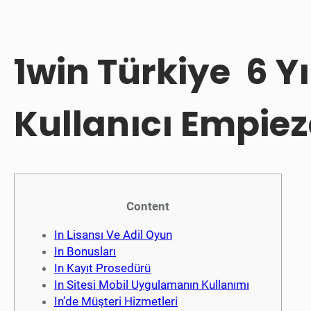
1win Türkiye ️ 6 Y
Kullanıcı Empie
Content
In Lisansı Ve Adil Oyun
In Bonusları
In Kayıt Prosedürü
In Sitesi Mobil Uygulamanın Kullanımı
In’de Müşteri Hizmetleri