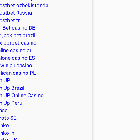
ostbet ozbekistonda
stbet Russia
stbet tr
 Bet casino DE
 jack bet brazil
-bbrbet-casino
line casino au
lone casino ES
win au casino
lican casino PL
n UP
n Up Brazil
n UP Online Casino
n Up Peru
nco
rots SE
inko
inko in