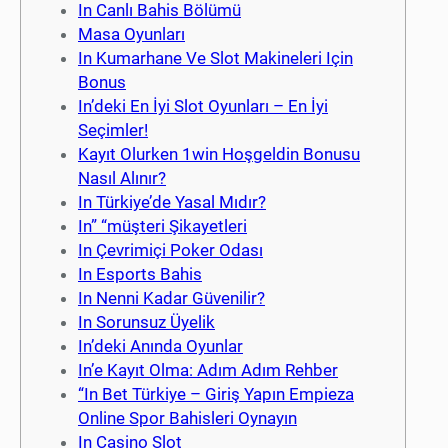
In Canlı Bahis Bölümü
Masa Oyunları
In Kumarhane Ve Slot Makineleri Için
Bonus
In’deki En İyi Slot Oyunları – En İyi
Seçimler!
Kayıt Olurken 1win Hoşgeldin Bonusu
Nasıl Alınır?
In Türkiye’de Yasal Mıdır?
In” “müşteri Şikayetleri
In Çevrimiçi Poker Odası
In Esports Bahis
In Nenni Kadar Güvenilir?
In Sorunsuz Üyelik
In’deki Anında Oyunlar
In’e Kayıt Olma: Adım Adım Rehber
“In Bet Türkiye – Giriş Yapın Empieza
Online Spor Bahisleri Oynayın
In Casino Slot