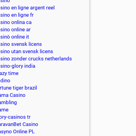
sino
sino en ligne argent reel
sino en ligne fr
sino onlina ca
sino online ar
sinò online it
sino svensk licens
sino utan svensk licens
sino zonder crucks netherlands
sino-glory india
azy time
dino
rtune tiger brazil
ama Casino
ambling
ame
ory-casinos tr
ravanBet Casino
syno Online PL