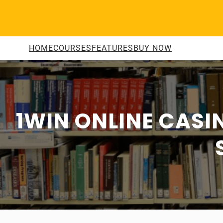
HOME
COURSES
FEATURES
BUY NOW
1WIN ONLINE CASI