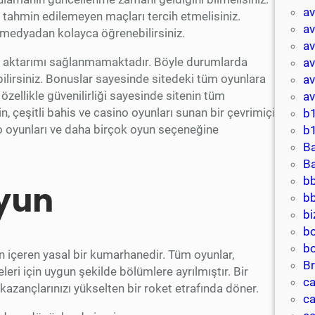
av
 tahmin edilemeyen maçları tercih etmelisiniz.
av
l medyadan kolayca öğrenebilirsiniz.
av
ra aktarımı sağlanmamaktadır. Böyle durumlarda
av
bilirsiniz. Bonuslar sayesinde sitedeki tüm oyunlara
av
özellikle güvenilirliği sayesinde sitenin tüm
av
in, çeşitli bahis ve casino oyunları sunan bir çevrimiçi
b
ino oyunları ve daha birçok oyun seçeneğine
b1
B
Ba
bb
Oyun
b
bi
bo
bo
un içeren yasal bir kumarhanedir. Tüm oyunlar,
B
meleri için uygun şekilde bölümlere ayrılmıştır. Bir
ca
kazançlarınızı yükselten bir roket etrafında döner.
c